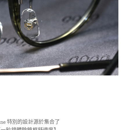
ne 特別的設計源於集合了
【一秒鐘體驗鏡框舒適度】