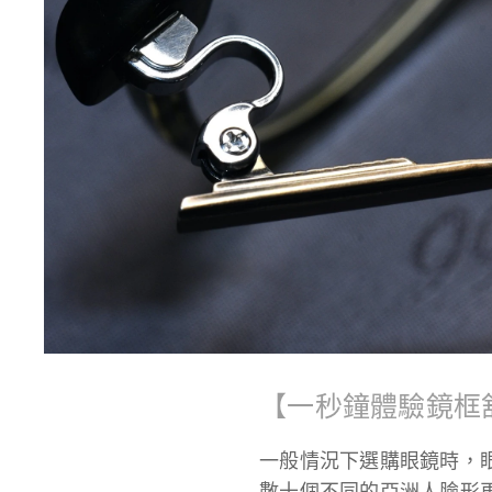
【一秒鐘體驗鏡框
一般情況下選購眼鏡時，眼
數十個不同的亞洲人臉形