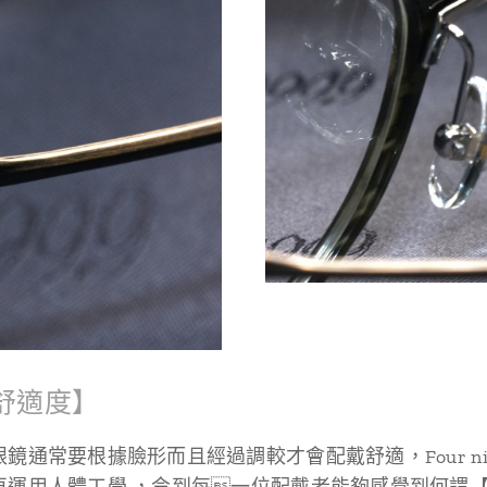
舒適度】
鏡通常要根據臉形而且經過調較才會配戴舒適，Four ni
再運用人體工學 ，令到每一位配戴者能夠感覺到何謂