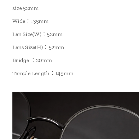
size 52mm
Wide：135mm
Len Size(W)：52mm
Lens Size(H)：52mm
Bridge ：20mm
Temple Length：145mm