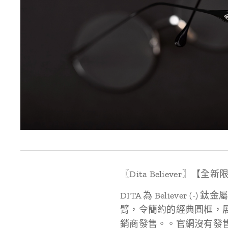
〖Dita Believer〗【
DITA 為 Believe
臂，令簡約的經典圓框，展
銷商發售。。官網沒有發售