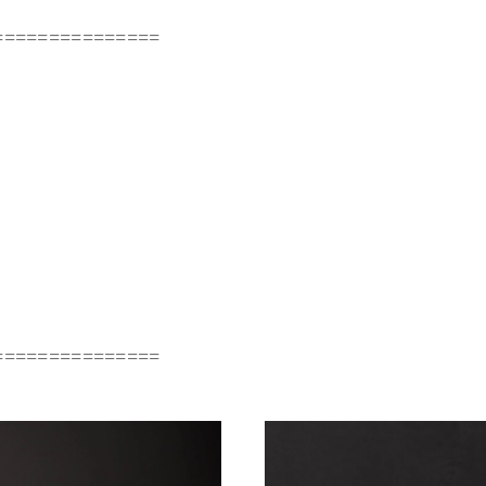
===============
===============