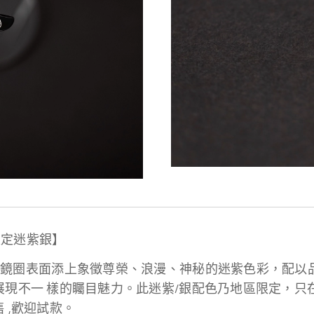
全新限定迷紫銀】
r (-) 鈦金屬鏡圈表面添上象徵尊榮、浪漫、神秘的迷紫色彩
現不一 樣的矚目魅力。此迷紫/銀配色乃地區限定，只在大
 ,歡迎試款。