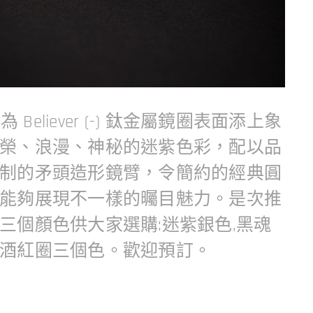
A 為 Believer (-) 鈦金屬鏡圈表面添上象
榮、浪漫、神秘的迷紫色彩，配以品
制的矛頭造形鏡臂，令簡約的經典圓
能夠展現不一樣的曯目魅力。是次推
三個顏色供大家選購:迷紫銀色,黑魂
酒紅圈三個色。歡迎預訂。