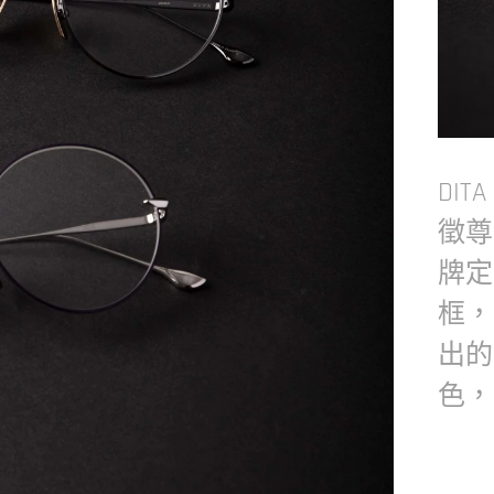
DIT
徵尊
牌定
框，
出的
色，