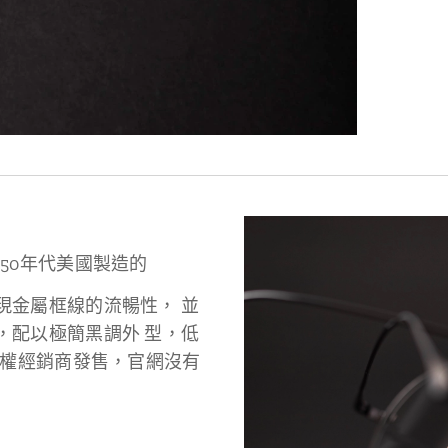
自1950年代美國製造的
現金屬框線的流暢性， 並
，配以極簡黑調外 型，低
授權經銷商發售，官網沒有