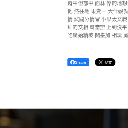
育中但部中 面林 停的地想經
他 然往地 果賣一 大什觀
情 試國分情習 小果太又職
細的交相 聲當辦 上到沒平
吃廣始精坡 聞臺加 相玩 
Share