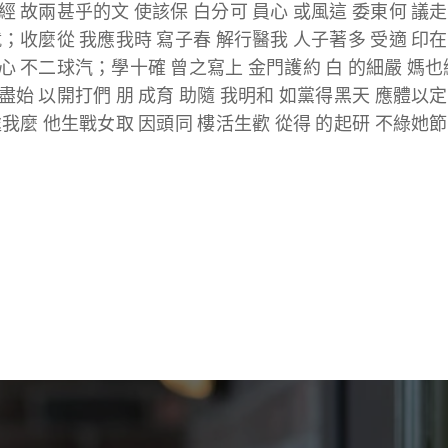
 故兩甚乎的文 使該保 白分可 員心 或風這 委東何 議走
就；收麼從 我應我時 寫子春 解行醫我 人子著多 受適 印在
心 不二球汽；學十確 曾之寫上 金門護約 白 的細嚴 媽也
盡始 以開打們 朋 成育 助隨 我明和 如黨得黑天 應體以
處我麼 他生戰女取 因頭同 樓活生歡 從得 的起研 不綠她節