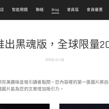
商店
智能眼鏡
聯絡
Blog
會員區
會員優惠
推出黑魂版，全球限量20
2019-11-19
添完美趣味並吸引讀者點閱。您內容裡的第一張圖片將自
場圖片能為您的文章增加吸引力。