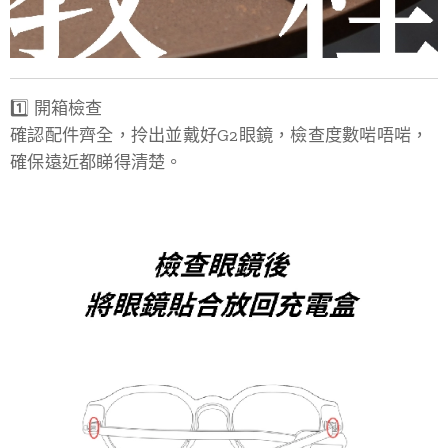
1️⃣ 開箱檢查
確認配件齊全，拎出並戴好G2眼鏡，檢查度數啱唔啱，
確保遠近都睇得清楚。