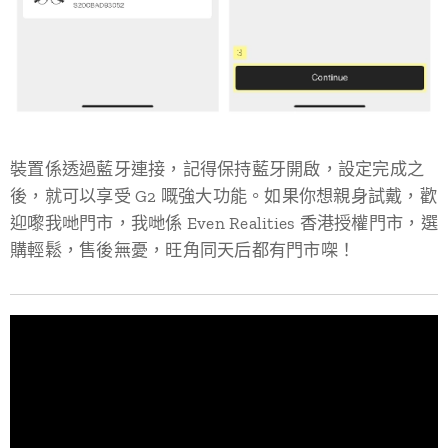
裝置係透過藍牙連接，記得保持藍牙開啟，設定完成之
後，就可以享受 G2 嘅強大功能。如果你想親身試戴，歡
迎嚟我哋門市，我哋係 Even Realities 香港授權門市，選
購輕鬆，售後無憂，旺角同天后都有門市㗎！