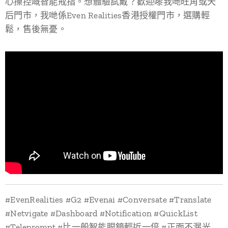
心操控嘅智能戒指。想體驗試戴？歡迎嚟我哋旺角或天
后門市，我哋係Even Realities香港授權門市，選購輕
鬆，售後無憂。
#EvenRealities #G2 #Evenai #Conversate #Translate
#Netvigate #Dashboard #Notification #QuickList
#Teleprompt #比一般智能眼鏡輕近一倍 #正面不漏光