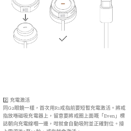
2️⃣ 充電激活
同G2眼鏡一樣，首次用R1戒指前要短暫充電激活。將戒
指放喺磁吸充電器上，留意要將戒圈上面嘅「Even」標
誌朝向充電線嗰一邊，咁就會自動吸附並正確對位。接