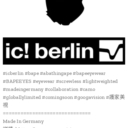
#icberlin #bape #abathingape #bapeeyewear
#BAPEEYES #eyewear #screwless #lightweighted
#madeingermany #collaboration #camo
#globallylimited #comingsoon #googavision #護家美
視
==============================
Made In Germany