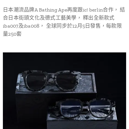
日本潮流品牌A Bathing Ape再度跟ic! berlin合作， 結
合日本街頭文化及德式工藝美學， 釋出全新款式
iba007及iba008， 全球同步於12月5日發售，每款限
量250套