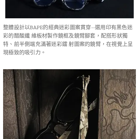
整體設計以BAPE的經典迷彩圖案貫穿--選用印有黑色迷
彩的醋酸纖 維板材製作鏡框及鏡臂腳套，配搭形狀獨
特、前半側端充滿著迷彩鐳 射圖案的鏡臂，在視覺上呈
現極致的吸引力。