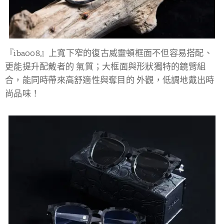
『iba008』上寬下窄的復古威靈頓框面不但容易搭配、
更能提升配戴者的 氣質；大框面與形狀獨特的鏡臂組
合，能同時帶來高舒適性與奪目的 外觀，低調地戴出時
尚品味！