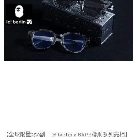
【全球限量250副！ic! berlin x BAPE聯乘系列亮相】