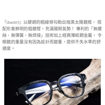
『iba007』以硬朗的粗線條勾勒出暗黑太陽鏡框， 搭
配形象鮮明的粗鏡臂，充滿陽剛氣勢！ 專利的「無螺
絲、無彈簧、無焊接」技術加上經典薄紙鋼金屬， 令
眼鏡的重量沒有因為設計而變重，提供不失水準的舒
適度。