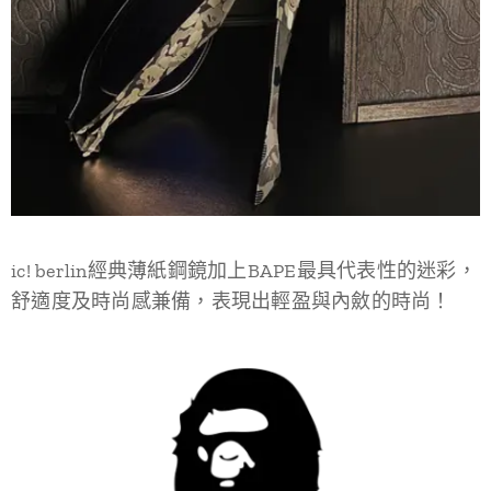
ic! berlin經典薄紙鋼鏡加上BAPE最具代表性的迷彩，
舒適度及時尚感兼備，表現出輕盈與內斂的時尚！