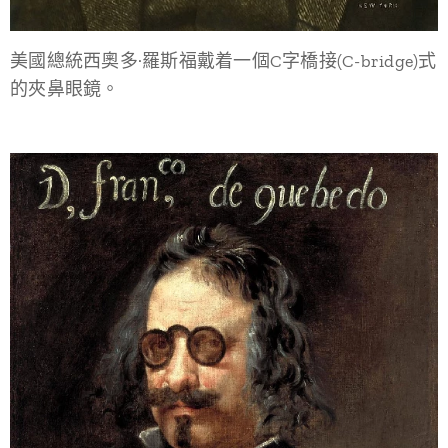
美國總統西奧多·羅斯福戴着一個C字橋接(C-bridge)式
的夾鼻眼鏡。