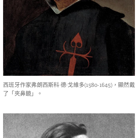
西班牙作家弗朗西斯科·德·戈維多(1580-1645)，顯然戴
了「夾鼻鏡」。