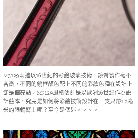
M3129兩邊以16世紀的彩繪玻璃技術，鏡臂製作毫不
吝嗇，不同的鏡框顏色配上不同的彩繪色種在設計上
卻是個亮點，M3129風格估計是以歐洲16世紀作為設
計藍本，究竟是如何將彩繪技術設計在一支只帶1.2毫
米的眼鏡臂上呢？至今是個迷。。。。