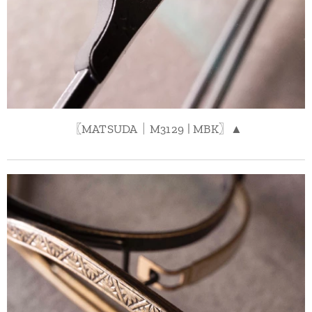
〖MATSUDA｜M3129 | MBK〗▲