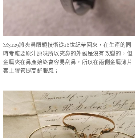
M3129將夾鼻眼鏡技術從16世紀帶回來，在生產的同
時考慮要原汁原味所以夾鼻的外觀是沒有改變的，但
金屬夾在鼻產始終會容易刮鼻，所以在兩側金屬薄片
套上膠管提高舒服感；