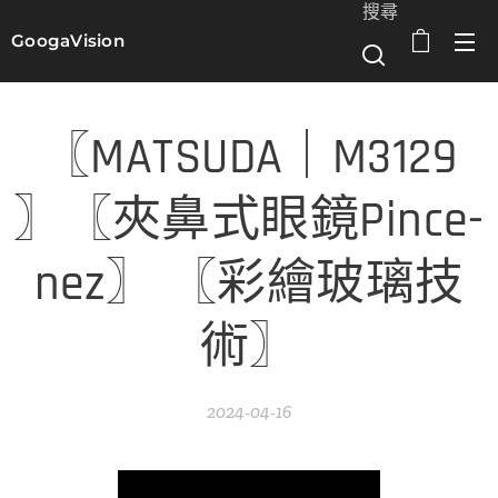
搜尋
GoogaVision
選單
〖MATSUDA｜M3129
〗〖夾鼻式眼鏡Pince-
nez〗 〖彩繪玻璃技
術〗
2024-04-16