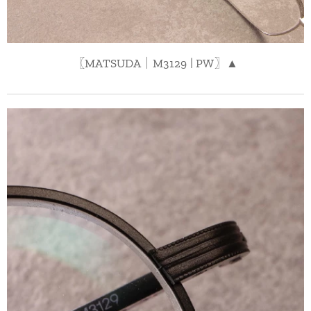
〖MATSUDA｜M3129 | PW〗▲