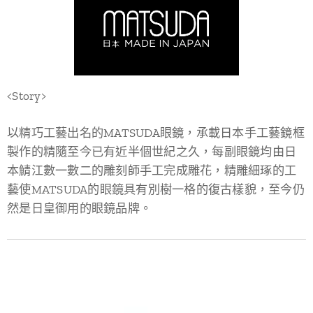
<Story>
以精巧工藝出名的MATSUDA眼鏡，承載日本手工藝鏡框
製作的精隨至今已有近半個世紀之久，每副眼鏡均由日
本鯖江數一數二的雕刻師手工完成雕花，精雕細琢的工
藝使MATSUDA的眼鏡具有別樹一格的復古樣貌，至今仍
然是日皇御用的眼鏡品牌。