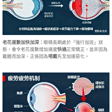
老花度數加快加深：
眼睛長期處於「強行加班」狀
態，會令老花度數增加速度
快過
正常矯正。並非因為
戴鏡而加深，正係因為
唔戴
先至加速惡化。