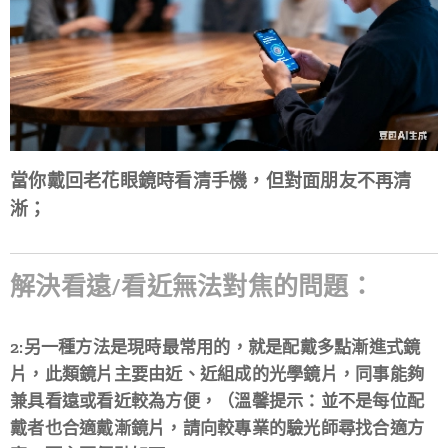
當你戴回老花眼鏡時看清手機，但對面朋友不再清
淅；
解決看遠/看近無法對焦的問題：
2:另一種方法是現時最常用的，就是配戴多點漸進式鏡
片，此類鏡片主要由近、近組成的光學鏡片，同事能夠
兼具看遠或看近較為方便，（溫馨提示：並不是每位配
戴者也合適戴漸鏡片，請向較專業的驗光師尋找合適方