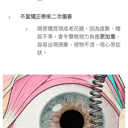
不當矯正帶來二次傷害
隨便購買現成老花鏡，因為度數、瞳
距不準，會令雙眼視力負擔
更加重
，
容易出現頭暈、視物不清、噁心等症
狀。