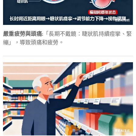
嚴重疲勞與頭痛:
「長期不戴鏡：睫狀肌持續痙攣、緊
繃」，導致頭痛和疲勞。