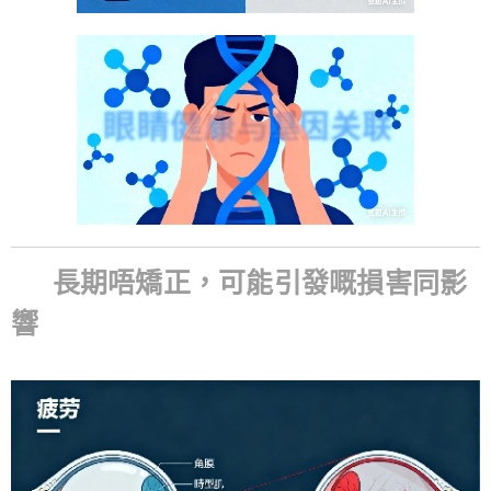
📉 長期唔矯正，可能引發嘅損害同影
響