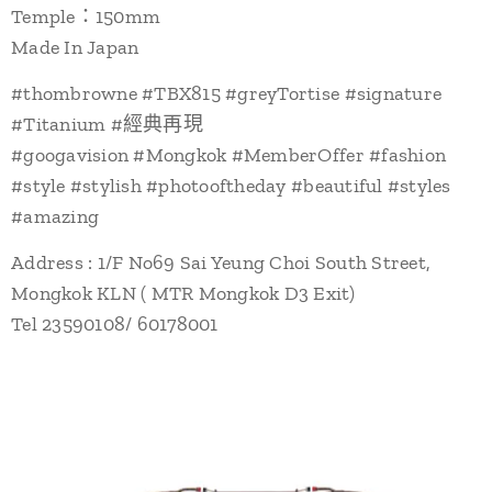
Temple：150mm
Made In Japan
#thombrowne #TBX815 #greyTortise #signature
#Titanium #經典再現
#googavision #Mongkok #MemberOffer #fashion
#style #stylish #photooftheday #beautiful #styles
#amazing
Address : 1/F No69 Sai Yeung Choi South Street,
Mongkok KLN ( MTR Mongkok D3 Exit)
Tel 23590108/ 60178001