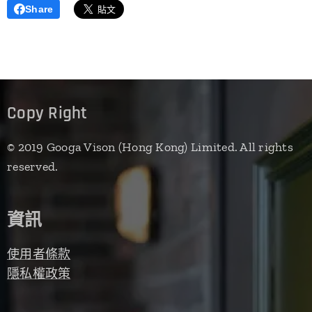
Share
Copy Right
© 2019 Googa Vison (Hong Kong) Limited. All rights
reserved.
資訊
使用者條款
隱私權政策