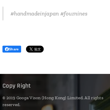
#handmadeinjapan #fournines
Share
Copy Right
© 2019 Googa Vison (Hong Kong) Limited. All rights
reserved.