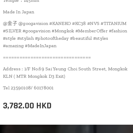
Temple：145mm
Made In Japan
@金子 @googavision #KANEKO #KC38 #NVS #TITANIUM
#SILVER #googavision #Mongkok #MemberOffer #fashion
#style #stylish #photooftheday #beautiful #styles
#amazing #MadeInJapan
================================
Address : 1/F No.69 Sai Yeung Choi South Street, Mongkok
KLN ( MTR Mongkok D3 Exit)
Tel 23590108/ 60178001
3,782.00
HKD