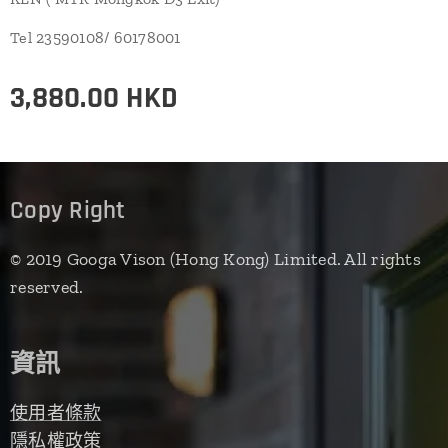
Tel 23590108/ 60178001
3,880.00
HKD
Copy Right
© 2019 Googa Vison (Hong Kong) Limited. All rights
reserved.
資訊
使用者條款
隱私權政策