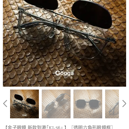
【金子眼鏡 新款到港｢KJ-56｣ 】〖透明六角形眼鏡框〗