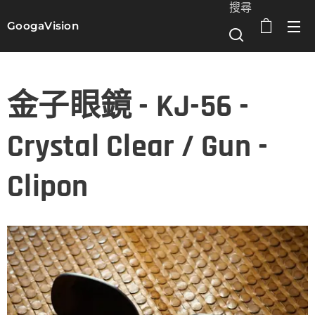
搜尋
GoogaVision
選單
金子眼鏡 - KJ-56 -
Crystal Clear / Gun -
Clipon