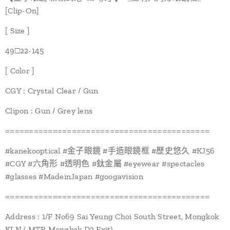
[Clip-On]
[ Size ]
49□22-145
[ Color ]
CGY : Crystal Clear / Gun
Clipon : Gun / Grey lens
===========================================
#kanekooptical #金子眼鏡 #手造眼鏡框 #歷史悠久 #KJ56
#CGY #六角形 #透明色 #鈦金屬 #eyewear #spectacles
#glasses #MadeinJapan #googavision
===========================================
Address : 1/F No69 Sai Yeung Choi South Street, Mongkok
KLN ( MTR Mongkok D3 Exit)