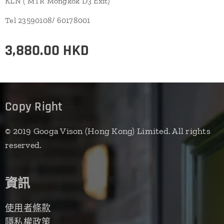
KLN ( MTR Mongkok D3 Exit)
Tel 23590108/ 60178001
3,880.00
HKD
Copy Right
© 2019 Googa Vison (Hong Kong) Limited. All rights
reserved.
資訊
使用者條款
隱私權政策