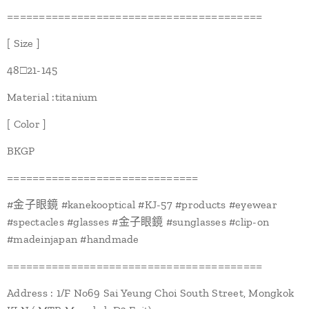
========================================
[ Size ]
48□21-145
Material :titanium
[ Color ]
BKGP
==============================
#金子眼鏡 #kanekooptical #KJ-57 #products #eyewear
#spectacles #glasses #金子眼鏡 #sunglasses #clip-on
#madeinjapan #handmade
========================================
Address : 1/F No69 Sai Yeung Choi South Street, Mongkok