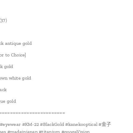
37)
k antique gold
or to Choice]
k gold
wn white gold
lack
ue gold
========================
 #eyewear #KM-22 #BlackGold #kanekooptical #金子
es #madeinjapan #titanium #googaVision