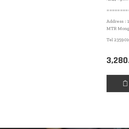
========
Address : 
MTR Mongk
Tel 23590
3,280