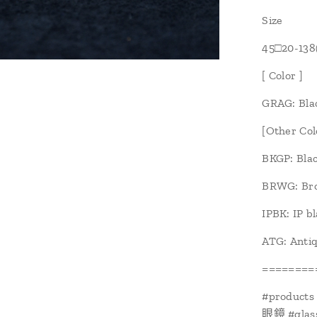
Size
45□20-138(
[ Color ]
GRAG: Blac
[Other Col
BKGP: Blac
BRWG: Bro
IPBK: IP b
ATG: Antiq
========
#products
眼鏡 #glass