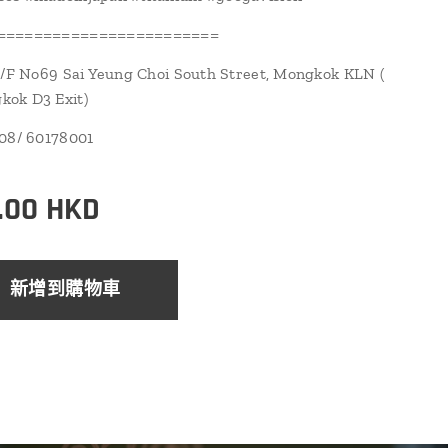
========================
1/F No69 Sai Yeung Choi South Street, Mongkok KLN (
ok D3 Exit)
108/ 60178001
.00
HKD
新增到購物車