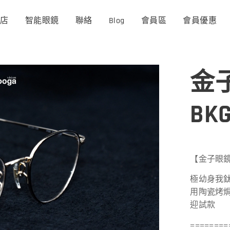
商店
智能眼鏡
聯絡
Blog
會員區
會員優惠
金子
BK
【金子眼鏡-
極幼身我鈦
用陶瓷烤
迎試款
========