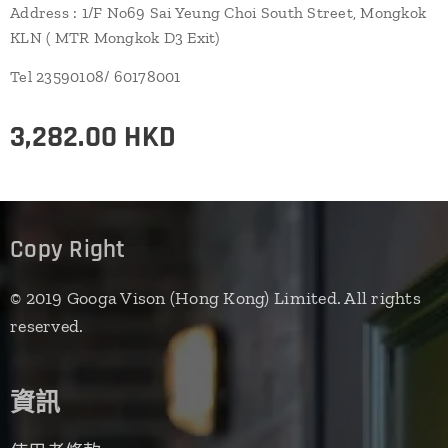
Address : 1/F No69 Sai Yeung Choi South Street, Mongkok
KLN ( MTR Mongkok D3 Exit)
Tel 23590108/ 60178001
3,282.00
HKD
Copy Right
© 2019 Googa Vison (Hong Kong) Limited. All rights
reserved.
資訊