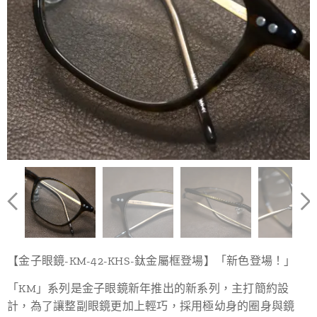
【金子眼鏡-KM-42-KHS-鈦金屬框登場】「新色登場！」
「KM」系列是金子眼鏡新年推出的新系列，主打簡約設
計，為了讓整副眼鏡更加上輕巧，採用極幼身的圈身與鏡