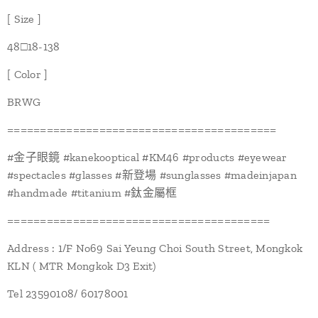
[ Size ]
48□18-138
[ Color ]
BRWG
=========================================
#金子眼鏡 #kanekooptical #KM46 #products #eyewear
#spectacles #glasses #新登場 #sunglasses #madeinjapan
#handmade #titanium #鈦金屬框
========================================
Address : 1/F No69 Sai Yeung Choi South Street, Mongkok
KLN ( MTR Mongkok D3 Exit)
Tel 23590108/ 60178001