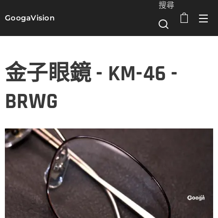
搜尋
GoogaVision
選單
金子眼鏡 - KM-46 -
BRWG