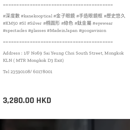
=========================================
#深度數 #kanekooptical #金子眼鏡 #手造眼鏡框 #歷史悠久
#KM50 #SI #Silver #橢圓形 #綠色 #鈦金屬 #eyewear
#spectacles #glasses #MadeinJapan #googavision
=========================================
Address : 1/F No69 Sai Yeung Choi South Street, Mongkok
KLN ( MTR Mongkok D3 Exit)
Tel 23590108/ 60178001
3,280.00
HKD