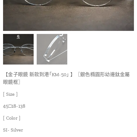
【金子眼鏡 新款到港｢KM-50｣ 】〖銀色橢圓形幼邊鈦金屬
眼鏡框〗
[ Size ]
45□18-138
[ Color ]
SI- Silver