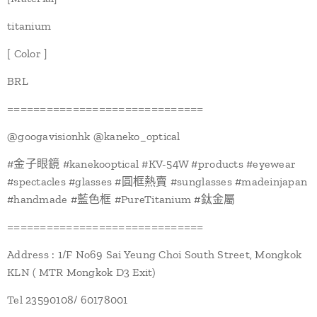
titanium
[ Color ]
BRL
==============================
@googavisionhk @kaneko_optical
#金子眼鏡 #kanekooptical #KV-54W #products #eyewear
#spectacles #glasses #圓框熱賣 #sunglasses #madeinjapan
#handmade #藍色框 #PureTitanium #鈦金屬
==============================
Address : 1/F No69 Sai Yeung Choi South Street, Mongkok
KLN ( MTR Mongkok D3 Exit)
Tel 23590108/ 60178001