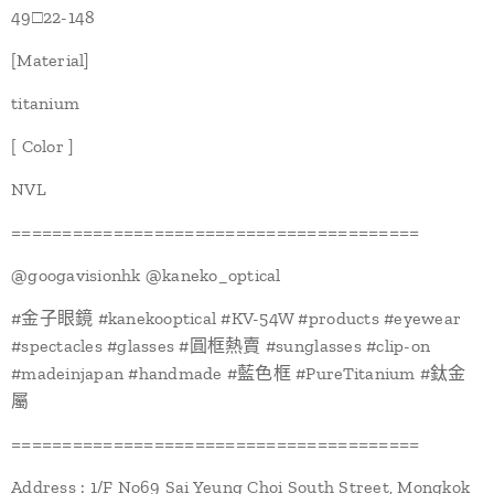
49□22-148
[Material]
titanium
[ Color ]
NVL
========================================
@googavisionhk @kaneko_optical
#金子眼鏡 #kanekooptical #KV-54W #products #eyewear
#spectacles #glasses #圓框熱賣 #sunglasses #clip-on
#madeinjapan #handmade #藍色框 #PureTitanium #鈦金
屬
========================================
Address : 1/F No69 Sai Yeung Choi South Street, Mongkok