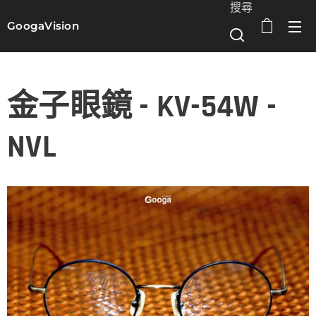
搜尋
GoogaVision
選單
金子眼鏡 - KV-54W -
NVL