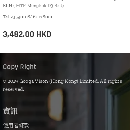
KLN ( MTR Mongkok D3 Exit)
Tel 23590108/ 60178001
3,482.00
HKD
Copy Right
© 2019 Googa Vison (Hong Kong) Limited. All rights
reserved.
資訊
使用者條款