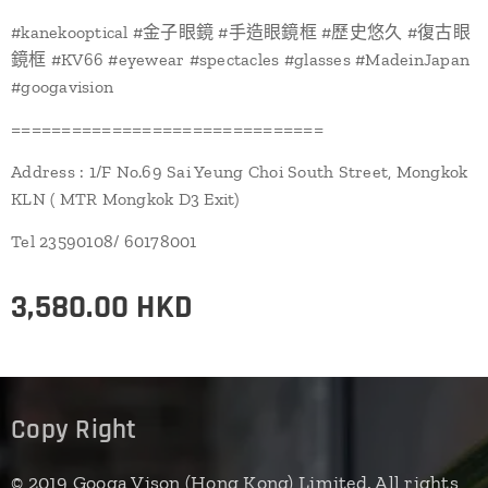
#kanekooptical #金子眼鏡 #手造眼鏡框 #歷史悠久 #復古眼
鏡框 #KV66 #eyewear #spectacles #glasses #MadeinJapan
#googavision
===============================
Address : 1/F No.69 Sai Yeung Choi South Street, Mongkok
KLN ( MTR Mongkok D3 Exit)
Tel 23590108/ 60178001
3,580.00
HKD
Copy Right
© 2019 Googa Vison (Hong Kong) Limited. All rights