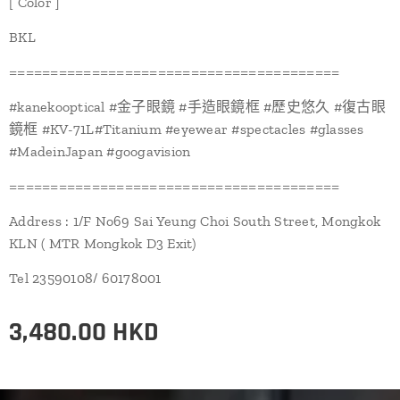
[ Color ]
BKL
========================================
#kanekooptical #金子眼鏡 #手造眼鏡框 #歷史悠久 #復古眼
鏡框 #KV-71L#Titanium #eyewear #spectacles #glasses
#MadeinJapan #googavision
========================================
Address : 1/F No69 Sai Yeung Choi South Street, Mongkok
KLN ( MTR Mongkok D3 Exit)
Tel 23590108/ 60178001
3,480.00
HKD