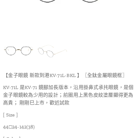
【金子眼鏡 新款到港KV-71L-BKL 】〖全鈦金屬眼鏡框〗
KV-71L 是KV-71 鏡腳加長版本，沿用掛鼻式承扥眼鏡，是個
金子眼鏡較為少用的設計；前圈用上黑色皮紋塗層顯得更為
高貴； 剛剛巳上市，歡近試款
[ Size ]
44□24-142(38)