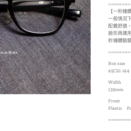
========
【一秒鐘
一般情況
配戴舒適，
臉形再運
秒鐘體驗
========
Box size
49□21 144
Width
139mm
Front
Plastic P
========