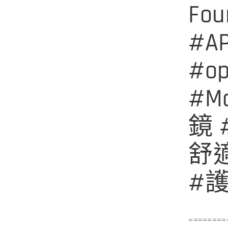
Fou
#AP
#op
#M
鏡
舒適
#
========