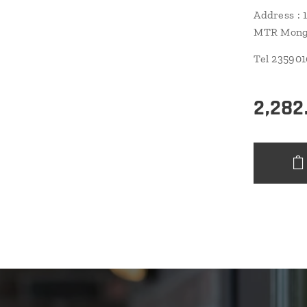
Address : 
MTR Mongk
Tel 23590
2,282