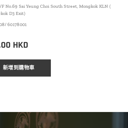
1/F No.69 Sai Yeung Choi South Street, Mongkok KLN (
ok D3 Exit)
108/ 60178001
.00
HKD
新增到購物車