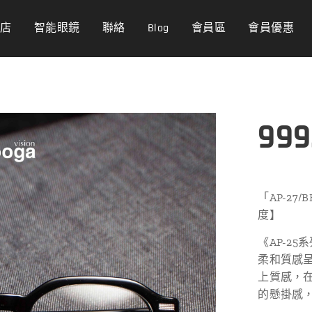
商店
智能眼鏡
聯絡
Blog
會員區
會員優惠
999
「AP-27
度】
《AP-25
柔和質感
上質感，在
的懸掛感