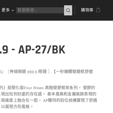
更多
購物車
.9 - AP-27/BK
/BK」〖神級眼鏡 999.9 眼鏡 〗【一秒鐘體驗鏡框舒適
系列》是簡化版Four Nines 高階塑膠框架系列。 塑膠的
呈現出恰到好處的存在感。 基本風格和金屬裝飾表現的
高維度上融合在一起。 AP獨特的鉸位結構實現了舒適
，以展現方形風格。