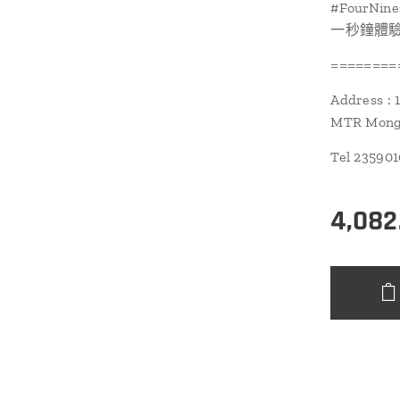
#FourNine
一秒鐘體驗鏡
========
Address : 
MTR Mongk
Tel 23590
4,082