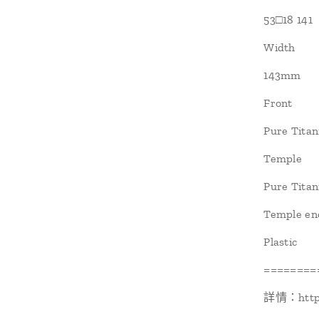
53□18 141
Width
143mm
Front
Pure Tita
Temple
Pure Tita
Temple en
Plastic
========
詳情：https: