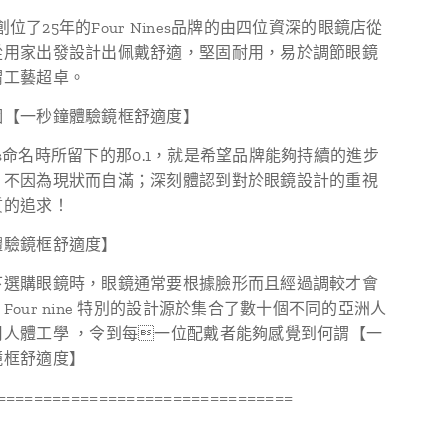
>「創位了25年的Four Nines品牌的由四位資深的眼鏡店從
從用家出發設計出佩戴舒適，堅固耐用，易於調節眼鏡
謂工藝超卓。
個【一秒鐘體驗鏡框舒適度】
Nines命名時所留下的那0.1，就是希望品牌能夠持續的進步
，不因為現狀而自滿；深刻體認到對於眼鏡設計的重視
質的追求！
體驗鏡框舒適度】
下選購眼鏡時，眼鏡通常要根據臉形而且經過調較才會
Four nine 特別的設計源於集合了數十個不同的亞洲人
用人體工學 ，令到每一位配戴者能夠感覺到何謂【一
鏡框舒適度】
================================