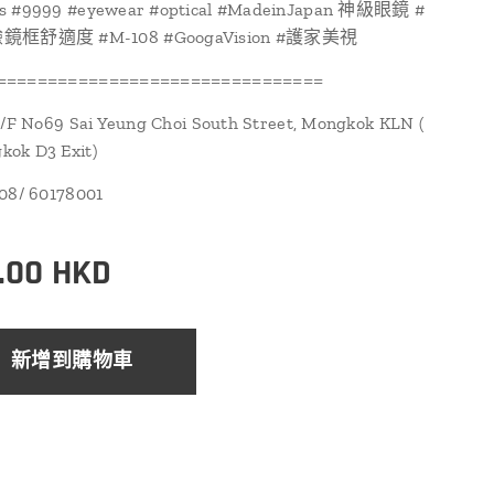
s #9999 #eyewear #optical #MadeinJapan 神級眼鏡 #
框舒適度 #M-108 #GoogaVision #護家美視
================================
1/F No69 Sai Yeung Choi South Street, Mongkok KLN (
ok D3 Exit)
108/ 60178001
.00
HKD
新增到購物車