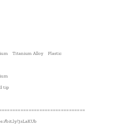
nium Titanium Alloy Plastic
nium
d tip
================================
//bit.ly/3sLaKUb