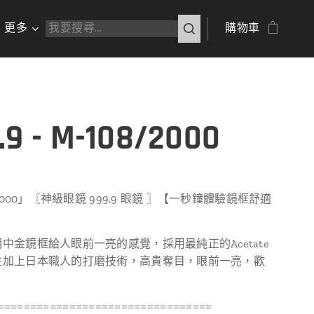
更多
購物車
.9 - M-108/2000
/2000」〖神級眼鏡 999.9 眼鏡 〗【一秒鐘體驗鏡框舒適
中金鏡框給人眼前一亮的感覺，採用最純正的Acetate
性加上日本職人的打磨技術，高貴奪目，眼前一亮，歡
=================================