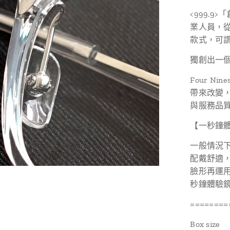
<999.9
業人員，
款式，可
獨創出一
Four 
帶來改變
與服務品
【一秒鐘
一般情況
配戴舒適，
臉形再運
秒鐘體驗
========
Box size