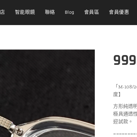
商店
智能眼鏡
聯絡
Blog
會員區
會員優惠
999
「M-108
度】
方形純透明
極具通透
迎試款。
========