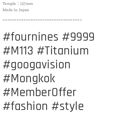
Temple：137mm
Made In Japan
==================================
#fournines #9999
#M113 #Titanium
#googavision
#Mongkok
#MemberOffer
#fashion #style