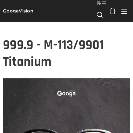
搜尋
GoogaVision
選單
999.9 - M-113/9901
Titanium