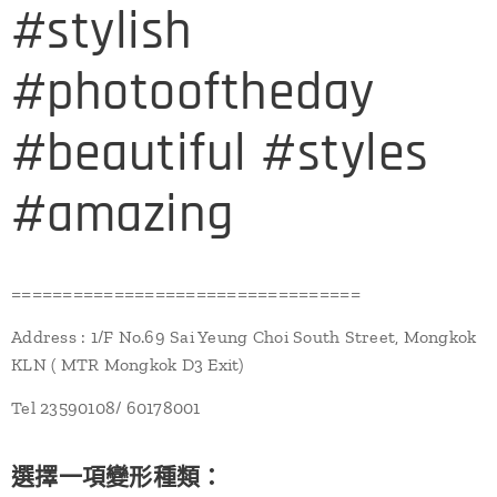
#stylish
#photooftheday
#beautiful #styles
#amazing
==================================
Address : 1/F No.69 Sai Yeung Choi South Street, Mongkok
KLN ( MTR Mongkok D3 Exit)
Tel 23590108/ 60178001
選擇一項變形種類：