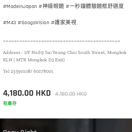
#MadeinJapan #神級眼鏡 #一秒鐘體驗鏡框舒適度
#M43 #GoogaVision #護家美視
===========================================
Address : 1/F No.69 Sai Yeung Choi South Street, Mongkok
KLN ( MTR Mongkok D3 Exit)
Tel 23590108/ 60178001
4,180.00
HKD
4,180.00
HKD
有庫存