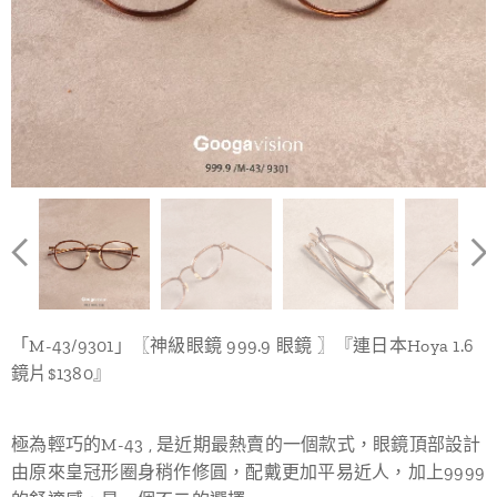
「M-43/9301」〖神級眼鏡 999.9 眼鏡 〗『連日本Hoya 1.6
鏡片$1380』
極為輕巧的M-43 , 是近期最熱賣的一個款式，眼鏡頂部設計
由原來皇冠形圈身稍作修圓，配戴更加平易近人，加上9999