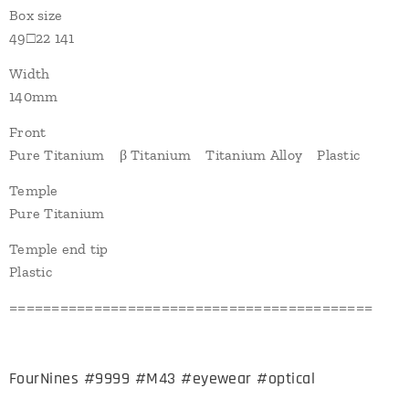
Box size
49□22 141
Width
140mm
Front
Pure Titanium β Titanium Titanium Alloy Plastic
Temple
Pure Titanium
Temple end tip
Plastic
===========================================
FourNines #9999 #M43 #eyewear #optical