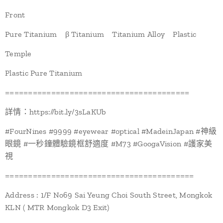
Front
Pure Titanium β Titanium Titanium Alloy Plastic
Temple
Plastic Pure Titanium
========================================
詳情：https://bit.ly/3sLaKUb
#FourNines #9999 #eyewear #optical #MadeinJapan #神級
眼鏡 #一秒鐘體驗鏡框舒適度 #M73 #GoogaVision #護家美
視
=========================================
Address : 1/F No69 Sai Yeung Choi South Street, Mongkok
KLN ( MTR Mongkok D3 Exit)