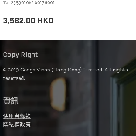
Tel 23590108/ 60178001
3,582.00
HKD
Copy Right
© 2019 Googa Vison (Hong Kong) Limited. All rights
reserved.
資訊
使用者條款
隱私權政策