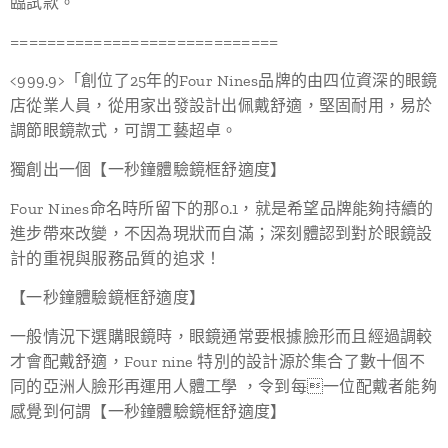
臨試款。
=============================
<999.9>「創位了25年的Four Nines品牌的由四位資深的眼鏡
店從業人員，從用家出發設計出佩戴舒適，堅固耐用，易於
調節眼鏡款式，可謂工藝超卓。
獨創出一個【一秒鐘體驗鏡框舒適度】
Four Nines命名時所留下的那0.1，就是希望品牌能夠持續的
進步帶來改變，不因為現狀而自滿；深刻體認到對於眼鏡設
計的重視與服務品質的追求！
【一秒鐘體驗鏡框舒適度】
一般情況下選購眼鏡時，眼鏡通常要根據臉形而且經過調較
才會配戴舒適，Four nine 特別的設計源於集合了數十個不
同的亞洲人臉形再運用人體工學 ，令到每一位配戴者能夠
感覺到何謂【一秒鐘體驗鏡框舒適度】