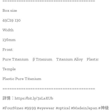
========================================
Box size
49□19 130
Width
136mm
Front
Pure Titanium β Titanium Titanium Alloy Plastic
Temple
Plastic Pure Titanium
========================================
詳情：https://bit.ly/3sLaKUb
#FourNines #9999 #eyewear #optical #MadeinJapan #神級