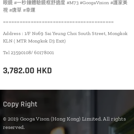
眼鏡 #一秒鐘體驗鏡框舒適度 #M73 #GoogaVision #護家美
視 #唐草 #幸運
========================================
Address : 1/F No69 Sai Yeung Choi South Street, Mongkok
KLN ( MTR Mongkok D3 Exit)
Tel 23590108/ 60178001
3,782.00
HKD
Copy Right
© 2019 Googa Vison (Hong Kong) Limited. All rights
reserved.