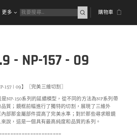
更多
購物車
.9 - NP-157 - 09
 NP-157 | 09】〖完美三維切割〗
7系列是NP-150系列的延續模型，從不同的方法為NP系列帶
的品質；鏡框前幅進行了獨特的切割，展現了三維外
框內部那金屬部件提高了完美水準；對於那些尋求眼鏡
人來說，這是一個具有最高純度和品質的系列。
======================