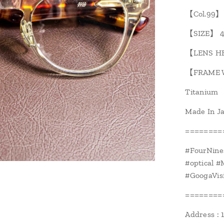
【Col.99】C
【SIZE】 4
【LENS H
【FRAME 
Titanium
Made In J
========
#FourNin
#optica
#Googa
========
Address : 