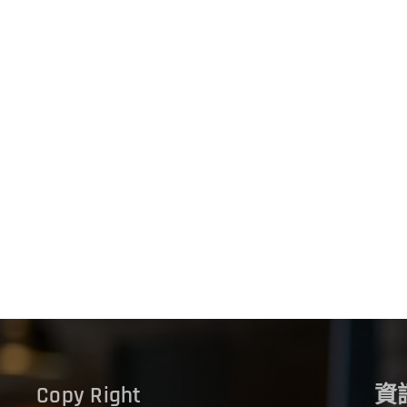
Copy Right
資