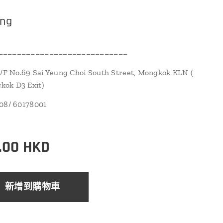
ng
============================
1/F No.69 Sai Yeung Choi South Street, Mongkok KLN (
ok D3 Exit)
108/ 60178001
.00
HKD
新增到購物車