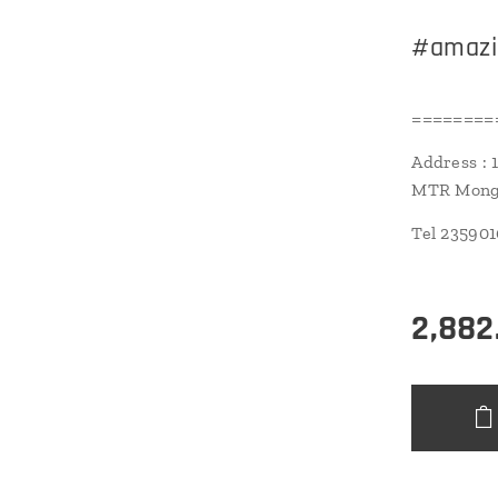
#amazi
========
Address : 
MTR Mongk
Tel 23590
2,882