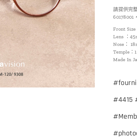
請提供完整的
601780
Front Si
Lens ：45
Nose： 1
Temple：
Made In J
#fourn
#4415 
#Member
#photoo