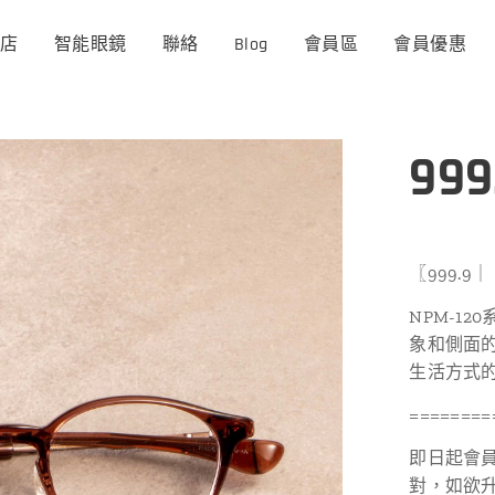
商店
智能眼鏡
聯絡
Blog
會員區
會員優惠
999
〖999.9
NPM-1
象和側面
生活方式
========
即日起會員
對，如欲升