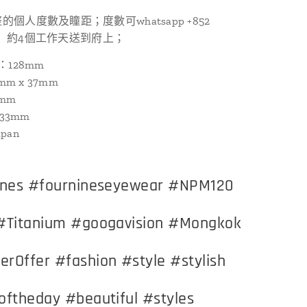
個人度數及瞳距；度數可whatsapp +852
01， 約4個工作天送到府上；
ze：128mm
mm x 37mm
8mm
133mm
apan
ines #fournineseyewear #NPM120
#Titanium #googavision #Mongkok
Offer #fashion #style #stylish
ftheday #beautiful #styles