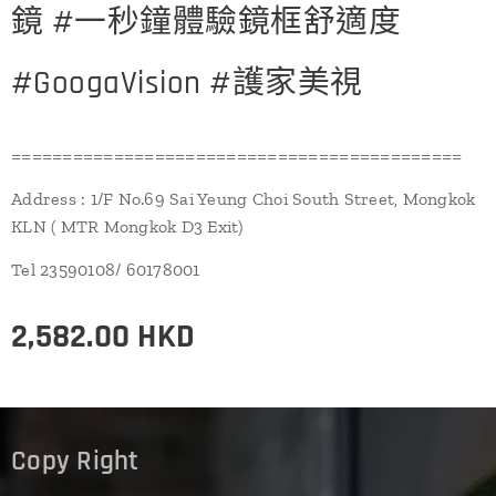
鏡 #一秒鐘體驗鏡框舒適度
#GoogaVision #護家美視
============================================
Address : 1/F No.69 Sai Yeung Choi South Street, Mongkok
KLN ( MTR Mongkok D3 Exit)
Tel 23590108/ 60178001
2,582.00
HKD
Copy Right