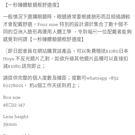
【一秒鐘體驗鏡框舒適度】
一般情況下選購眼鏡時，眼鏡通常要根據臉形而且經過調較
才會配戴舒適，Four nine 特別的設計源於集合了數十個不
同的亞洲人臉形再運用人體工學 ，令到每一位配戴者能夠
感覺到何謂【一秒鐘體驗鏡框舒適度】
〖即日起會員在網站購買該產品，可以免費贈送$1080日本
Hoya 不反光鏡片乙對，如欲升級其他鏡片品種可以直接扣
減$1080,送完即止；
請提供完整的個人度數及瞳距；度數可whatsapp +852
60178001， 約4個工作天送到府上；
Box size
46□22 147
Lens height
39mm