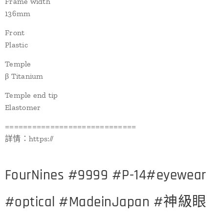
Frame width
136mm
Front
Plastic
Temple
β Titanium
Temple end tip
Elastomer
=============================
詳情：https://
FourNines #9999 #P-14#eyewear
#optical #MadeinJapan #神級眼