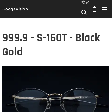
搜尋
GoogaVision
選單
999.9 - S-160T - Black
Gold