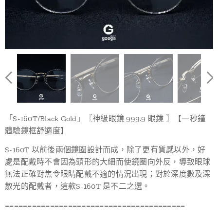
「S-160T/Black Gold」〖神級眼鏡 999.9 眼鏡 〗【一秒鐘
體驗鏡框舒適度】
S-160T 以前後兩個鏡圈設計而成，除了更有質感以外，好
處是配戴時不會因為頭形的大細而使鏡圈向外反，導致眼球
無法正確對焦令眼睛配戴不適的情況出現；對於深度數及深
散光的配戴者，這款S-160T 是不二之選。
========================================