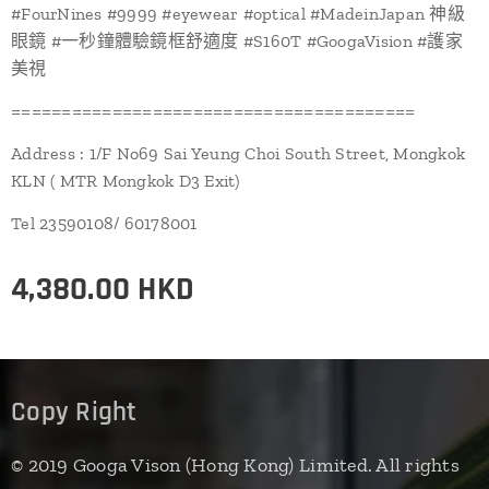
#FourNines #9999 #eyewear #optical #MadeinJapan 神級
眼鏡 #一秒鐘體驗鏡框舒適度 #S160T #GoogaVision #護家
美視
========================================
Address : 1/F No69 Sai Yeung Choi South Street, Mongkok
KLN ( MTR Mongkok D3 Exit)
Tel 23590108/ 60178001
4,380.00
HKD
Copy Right
© 2019 Googa Vison (Hong Kong) Limited. All rights