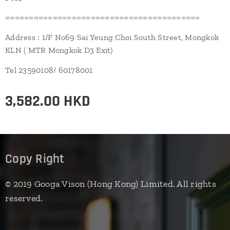
=========================================
Address : 1/F No69 Sai Yeung Choi South Street, Mongkok
KLN ( MTR Mongkok D3 Exit)
Tel 23590108/ 60178001
3,582.00
HKD
Copy Right
© 2019 Googa Vison (Hong Kong) Limited. All rights
reserved.