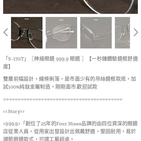
「S-170T」〖神級眼鏡 999.9 眼鏡 〗【一秒鐘體驗鏡框舒適
度】
雙層前幅設計，線條俐落，是市面少有的吊絲鏡框款底，加
試100%純鈦金屬制造，剛剛面市.歡迎試款
=========================================
<<Story>>
<999.9>「創位了25年的Four Nines品牌的由四位資深的眼鏡
店從業人員，從用家出發設計出佩戴舒適，堅固耐用，易於
調節眼鏡款式，可謂工藝超卓。