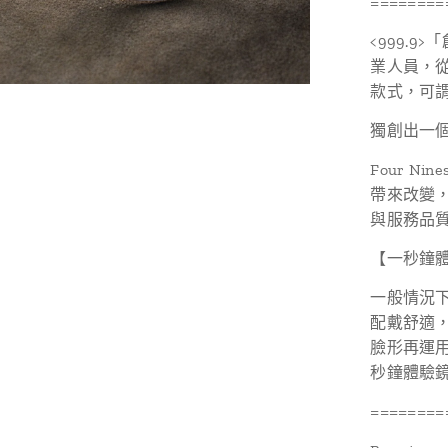
========
<999.9
業人員，
款式，可
獨創出一
Four 
帶來改變
與服務品
【一秒鐘
一般情況
配戴舒適，
臉形再運
秒鐘體驗
========