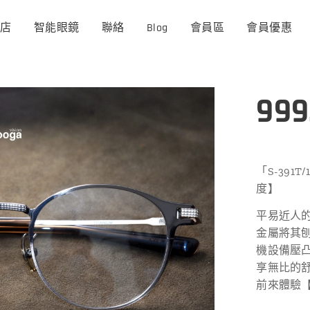
商店
智能眼鏡
聯絡
Blog
會員區
會員優惠
999
「S-391
度】
平易近人的圈
金屬將其
機設備壓
享無比的舒適
前來體驗