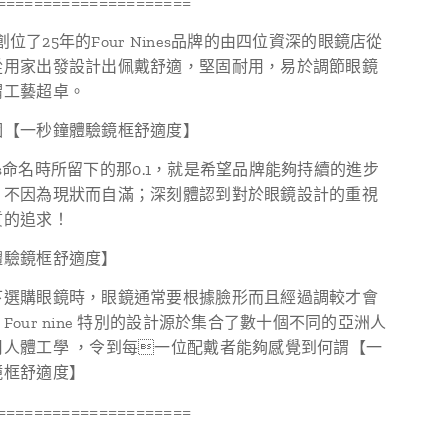
=====================
>「創位了25年的Four Nines品牌的由四位資深的眼鏡店從
從用家出發設計出佩戴舒適，堅固耐用，易於調節眼鏡
謂工藝超卓。
個【一秒鐘體驗鏡框舒適度】
Nines命名時所留下的那0.1，就是希望品牌能夠持續的進步
，不因為現狀而自滿；深刻體認到對於眼鏡設計的重視
質的追求！
體驗鏡框舒適度】
下選購眼鏡時，眼鏡通常要根據臉形而且經過調較才會
Four nine 特別的設計源於集合了數十個不同的亞洲人
用人體工學 ，令到每一位配戴者能夠感覺到何謂【一
鏡框舒適度】
=====================