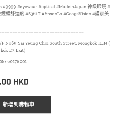
s #9999 #eyewear #optical #MadeinJapan 神級眼鏡 #
舒適度 #S361T #AnsonLo #GoogaVision #護家美
================================
1/F No69 Sai Yeung Choi South Street, Mongkok KLN (
ok D3 Exit)
108/ 60178001
.00
HKD
新增到購物車