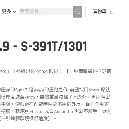
更多
購物車
.9 - S-391T/1301
T/1301」〖神級眼鏡 999.9 眼鏡 〗【一秒鐘體驗鏡框舒適
身的S361T 是9999的重點之作, 前圈採用8mm 厚鈦
刨薄厚度減至3mm，整體重量減輕了不少外，再用精密
凸中樑，使眼鏡在配戴時圈身不用向外反，從而令用家
感，就連Mirror 成員Anson Lo 也愛不釋手，歡迎
【一秒鐘體驗鏡框舒適度】。