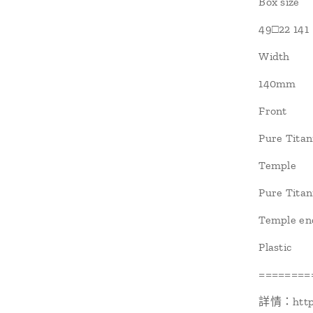
Box size
49□22 141
Width
140mm
Front
Pure Tit
Temple
Pure Tita
Temple en
Plastic
========
詳情：https: