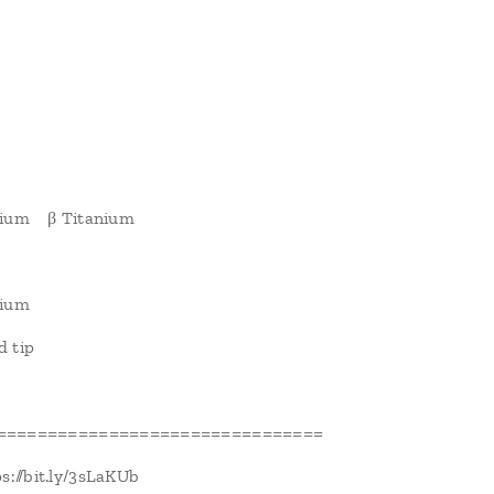
anium β Titanium
nium
d tip
================================
//bit.ly/3sLaKUb