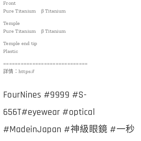
Front
Pure Titanium β Titanium
Temple
Pure Titanium β Titanium
Temple end tip
Plastic
=============================
詳情：https://
FourNines #9999 #S-
656T#eyewear #optical
#MadeinJapan #神級眼鏡 #一秒