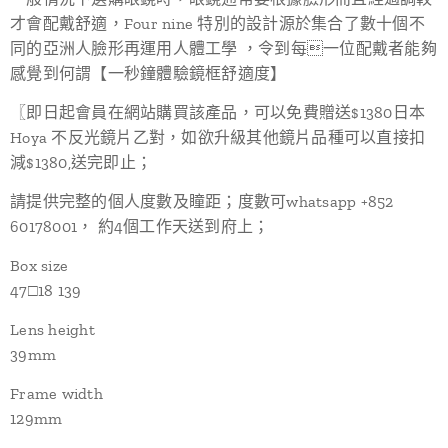
才會配戴舒適，Four nine 特別的設計源於集合了數十個不
同的亞洲人臉形再運用人體工學 ，令到每一位配戴者能夠
感覺到何謂【一秒鐘體驗鏡框舒適度】
〖即日起會員在網站購買該產品，可以免費贈送$1380日本
Hoya 不反光鏡片乙對，如欲升級其他鏡片品種可以直接扣
減$1380,送完即止；
請提供完整的個人度數及瞳距；度數可whatsapp +852
60178001， 約4個工作天送到府上；
Box size
47□18 139
Lens height
39mm
Frame width
129mm