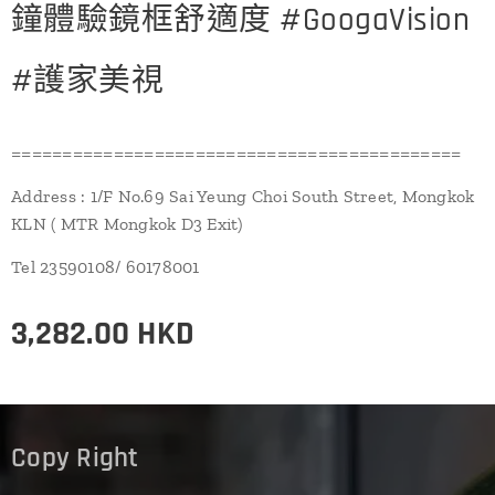
鐘體驗鏡框舒適度 #GoogaVision
#護家美視
============================================
Address : 1/F No.69 Sai Yeung Choi South Street, Mongkok
KLN ( MTR Mongkok D3 Exit)
Tel 23590108/ 60178001
3,282.00
HKD
Copy Right