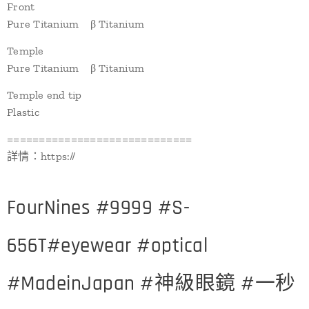
Front
Pure Titanium β Titanium
Temple
Pure Titanium β Titanium
Temple end tip
Plastic
=============================
詳情：https://
FourNines #9999 #S-
656T#eyewear #optical
#MadeinJapan #神級眼鏡 #一秒