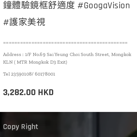
鐘體驗鏡框舒適度 #GoogaVision
#護家美視
============================================
Address : 1/F No.69 Sai Yeung Choi South Street, Mongkok
KLN ( MTR Mongkok D3 Exit)
Tel 23590108/ 60178001
3,282.00
HKD
Copy Right