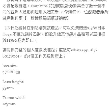
才會配戴舒適，Four nine 特別的設計源於集合了數十個不
同的亞洲人臉形再運用人體工學 ，令到每一位配戴者能夠
感覺到何謂【一秒鐘體驗鏡框舒適度】
〖即日起會員在網站購買該產品，可以免費贈送$1380日本
Hoya 不反光鏡片乙對，如欲升級其他鏡片品種可以直接扣
減$1380,送完即止；
請提供完整的個人度數及瞳距；度數可whatsapp +852
60178001， 約4個工作天送到府上；
Box size
47□18 139
Lens height
39mm
Frame width
129mm