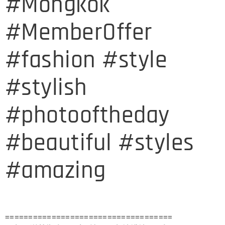
#Mongkok
#MemberOffer
#fashion #style
#stylish
#photooftheday
#beautiful #styles
#amazing
====================================