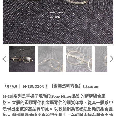
〖999.9｜ M-110/0203 〗【經典透明方框】titanium
M-110系列是掌握了現階段Four Nines品質的精髓組合風
格。 立體的塑膠零件和金屬零件的細膩印象，從其一體感中
表現出細膩的高品質印象。 以軟輪輞為基礎提出新的組合風
格。 與塑膠零件精度高的製作相比，在細膩中擁有豐富表情