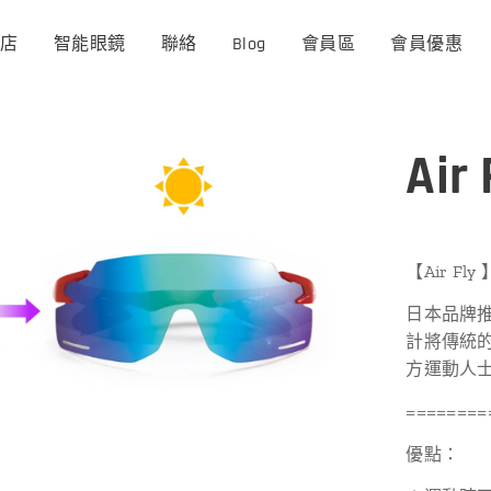
商店
智能眼鏡
聯絡
Blog
會員區
會員優惠
Air
【Air F
日本品牌推出
計將傳統
方運動人
========
優點：