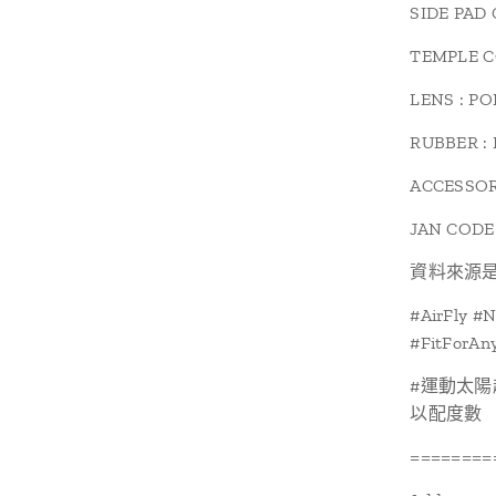
SIDE PAD 
TEMPLE C
LENS : P
RUBBER :
ACCESSOR
JAN CODE 
資料來源
#AirFly #
#FitForAn
#運動太陽
以配度數
========