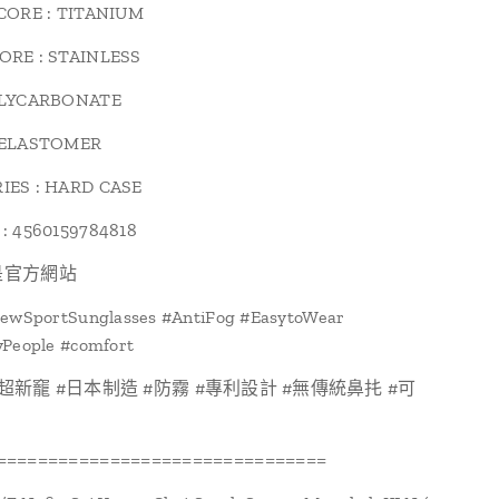
CORE : TITANIUM
ORE : STAINLESS
OLYCARBONATE
 ELASTOMER
IES : HARD CASE
: 4560159784818
是官方網站
NewSportSunglasses #AntiFog #EasytoWear
yPeople #comfort
超新竉 #日本制造 #防霧 #專利設計 #無傳統鼻扥 #可
================================