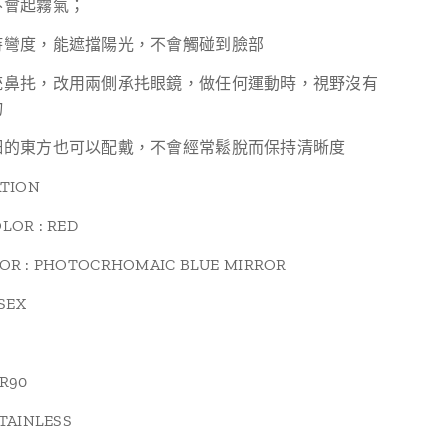
不會起霧氣；
持彎度，能遮擋陽光，不會觸碰到臉部
統鼻扥，改用兩側承扥眼鏡，做任何運動時，視野沒有
物
細的東方也可以配戴，不會經常鬆脫而保持清晰度
ATION
LOR : RED
OR : PHOTOCRHOMAIC BLUE MIRROR
ISEX
L
TR90
STAINLESS