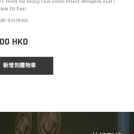
1/F No69 Sai Yeung Choi South Street, Mongkok KLN (
ok D3 Exit)
108/ 60178001
.00
HKD
新增到購物車