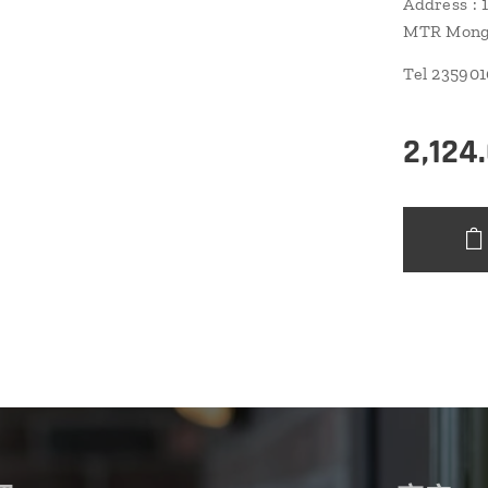
Address : 
MTR Mongk
Tel 23590
2,124