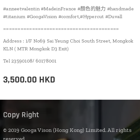
#anneetvalentin #MadeinFrance #顏色的魅力 #handmade
#titanium #GoogaVision #comfort,#Hypercut #Duvall
========================================
Address : 1/F No69 Sai Yeung Choi South Street, Mongkok
KLN ( MTR Mongkok D3 Exit)
Tel 23590108/ 60178001
3,500.00
HKD
Copy Right
© 2019 Googa Vison (Hong Kong) Limited. All rights
reserved.