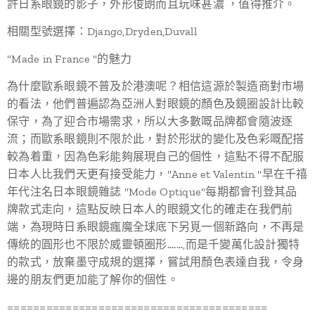
許日系眼鏡的影子，外形俊朗而且玩味甚濃 ，值得推介。
相關型號選擇：Django,Dryden,Duvall
"Made in France "的魅力
為什麼歐系眼鏡不普及於港澳呢？相信這源於製造商對市場
的看法，他們普遍認為亞洲人對眼鏡的顏色及鏡圈設計比較
保守，為了迎合市場需求，所以大多數嘅品牌都會隨波逐
流；而歐系眼鏡則不限於此，對於形狀的變化及色彩嘅配搭
較為着重，因為色彩能夠展現自己的個性，這點不得不配服
日本人比我們天更有接受能力，"Anne et Valentin "早在千禧
年代注名日本眼鏡雜誌 "Mode Optique"每期都會刊登其品
牌款式走向，這點反映日本人的眼鏡文化的確走在我們前
端，為現時日系眼鏡瘋魔全球底下另覓一個新路向，不再是
傳統的圓形也不限於威靈頓圈形.......,而是千變萬化設計獨特
的款式，放棄墨守成規的選擇，嘗試用顏色表達自我，令身
邊的朋友們更加能了解你的個性。
========================================