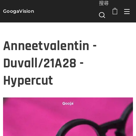
搜尋
GoogaVision
選單
Anneetvalentin -
Duvall/21A28 -
Hypercut