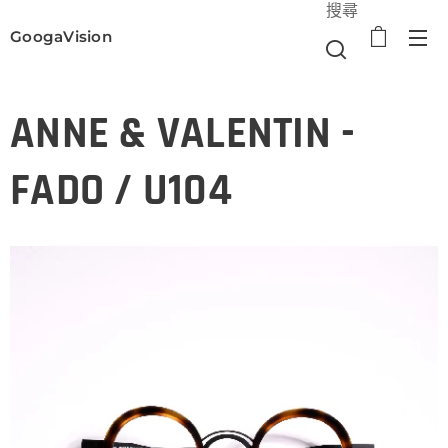
搜尋
GoogaVision
選單
ANNE & VALENTIN -
FADO / U104