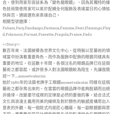
合，使到用家形容該系為「變色龍眼鏡」，因為其獨特的撞
色技術致使用家可以易於配襯全何服飾及表達當日的心情愉
快與否，通過選色來表達自己。
相關型號選擇：
Faham,Facy,Fandango,Fantasia,Fanzine,Feist,Flamingo,Floy
d,Folamour,Format,Fossette,Fragola,France,Fado
<<Story>>
數百年來，法國被譽為世界文化中心，從時裝以至藝術的領
域當中扮演着重要角色，而作為服飾中配飾的眼鏡同樣具有
重要的地位，在這數十年間，各個注名的眼鏡品牌巳在這個
藝術之都冒起，或許很多人對法國眼鏡較為陌生，先讓我簡
述一下....anneetvalentin
始於1980年的法國老牌手工眼鏡anneetvalentin 同樣在這個
藝術之都孕育出來的，在雲雲的眼鏡品牌中能夠脫穎而出絕
非僥倖，改變墨守成規的定律是必然的要做的事，結合法式
文化與浪漫主義用完美的線條及對於顏色的敏感度構思出人
意表的外觀，每一個款式均是匠心獨蘊，每一副眼鏡都與眾