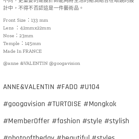
不同，更重要的是設計師能夠將生活的點滴結合在眼鏡的設
計中，不得不否認這是一件藝術品。
Front Size：133 mm
Lens ：42mmx22mm
Nose：23mm
Temple：145mm
Made In FRANCE
@anne &VALENTIN @googavision
ANNE&VALENTIN #FADO #U104
#googavision #TURTOISE #Mongkok
#MemberOffer #fashion #style #stylish
#photooftheday #beautiful #styles