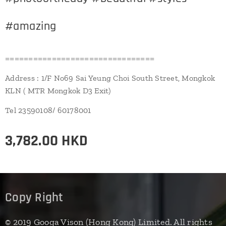
#amazing
================================
Address : 1/F No69 Sai Yeung Choi South Street, Mongkok
KLN ( MTR Mongkok D3 Exit)
Tel 23590108/ 60178001
3,782.00
HKD
Copy Right
© 2019 Googa Vison (Hong Kong) Limited. All rights