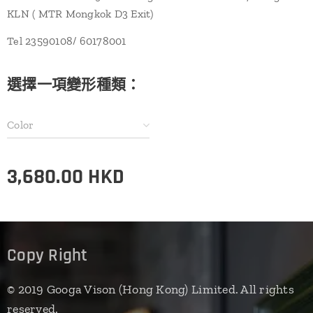
KLN ( MTR Mongkok D3 Exit)
Tel 23590108/ 60178001
選擇一項變形種類：
Color
3,680.00
HKD
Copy Right
© 2019 Googa Vison (Hong Kong) Limited. All rights
reserved.