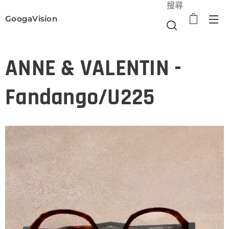
搜尋
GoogaVision
選單
ANNE & VALENTIN -
Fandango/U225