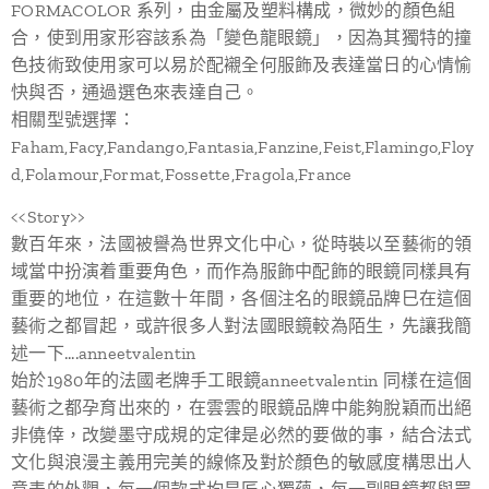
FORMACOLOR 系列，由金屬及塑料構成，微妙的顏色組
合，使到用家形容該系為「變色龍眼鏡」，因為其獨特的撞
色技術致使用家可以易於配襯全何服飾及表達當日的心情愉
快與否，通過選色來表達自己。
相關型號選擇：
Faham,Facy,Fandango,Fantasia,Fanzine,Feist,Flamingo,Floy
d,Folamour,Format,Fossette,Fragola,France
<<Story>>
數百年來，法國被譽為世界文化中心，從時裝以至藝術的領
域當中扮演着重要角色，而作為服飾中配飾的眼鏡同樣具有
重要的地位，在這數十年間，各個注名的眼鏡品牌巳在這個
藝術之都冒起，或許很多人對法國眼鏡較為陌生，先讓我簡
述一下....anneetvalentin
始於1980年的法國老牌手工眼鏡anneetvalentin 同樣在這個
藝術之都孕育出來的，在雲雲的眼鏡品牌中能夠脫穎而出絕
非僥倖，改變墨守成規的定律是必然的要做的事，結合法式
文化與浪漫主義用完美的線條及對於顏色的敏感度構思出人