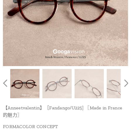
【Anneetvalentin】［Fandango/U225] 〖Made in France
的魅力〗
FORMACOLOR CONCEPT