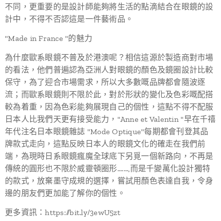
不同，更重要的是設計師能夠將生活的點滴結合在眼鏡的設
計中，不得不否認這是一件藝術品。
"Made in France "的魅力
為什麼歐系眼鏡不普及於港澳呢？相信這源於製造商對市場
的看法，他們普遍認為亞洲人對眼鏡的顏色及鏡圈設計比較
保守，為了迎合市場需求，所以大多數嘅品牌都會隨波逐
流；而歐系眼鏡則不限於此，對於形狀的變化及色彩嘅配搭
較為着重，因為色彩能夠展現自己的個性，這點不得不配服
日本人比我們天更有接受能力，"Anne et Valentin "早在千禧
年代注名日本眼鏡雜誌 "Mode Optique"每期都會刊登其品
牌款式走向，這點反映日本人的眼鏡文化的確走在我們前
端，為現時日系眼鏡瘋魔全球底下另覓一個新路向，不再是
傳統的圓形也不限於威靈頓圈形.......,而是千變萬化設計獨特
的款式，放棄墨守成規的選擇，嘗試用顏色表達自我，令身
邊的朋友們更加能了解你的個性。
更多資訊：https://bit.ly/3ewU5zt