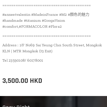
========================================
#anneetvalentin #MadeinFrance #M2 #顏色的魅力
#handmade #titanium #GoogaVision
#comfort,#FORMACOLOR #Flora2
========================================
Address : 1/F No69 Sai Yeung Choi South Street, Mongkok
KLN ( MTR Mongkok D3 Exit)
Tel 23590108/ 60178001
3,500.00
HKD