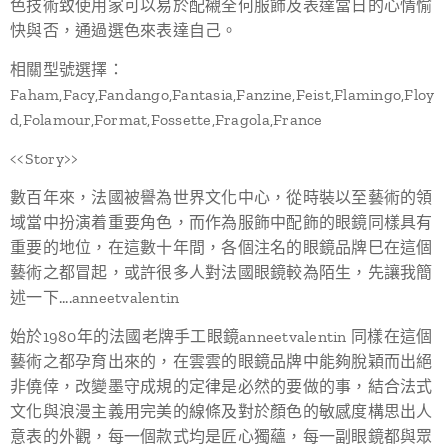
色技術致使用家可以易於配襯全何服飾及表達當日的心情愉
快與否，通過選色來表達自己。
相關型號選擇：
Faham,Facy,Fandango,Fantasia,Fanzine,Feist,Flamingo,Floy
d,Folamour,Format,Fossette,Fragola,France
<<Story>>
數百年來，法國被譽為世界文化中心，從時裝以至藝術的領
域當中扮演着重要角色，而作為服飾中配飾的眼鏡同樣具有
重要的地位，在這數十年間，各個注名的眼鏡品牌巳在這個
藝術之都冒起，或許很多人對法國眼鏡較為陌生，先讓我簡
述一下....anneetvalentin
始於1980年的法國老牌手工眼鏡anneetvalentin 同樣在這個
藝術之都孕育出來的，在雲雲的眼鏡品牌中能夠脫穎而出絕
非僥倖，改變墨守成規的定律是必然的要做的事，結合法式
文化與浪漫主義用完美的線條及對於顏色的敏感度構思出人
意表的外觀，每一個款式均是匠心獨蘊，每一副眼鏡都與眾