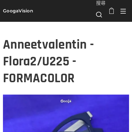
搜尋
GoogaVision
選單
Anneetvalentin -
Flora2/U225 -
FORMACOLOR