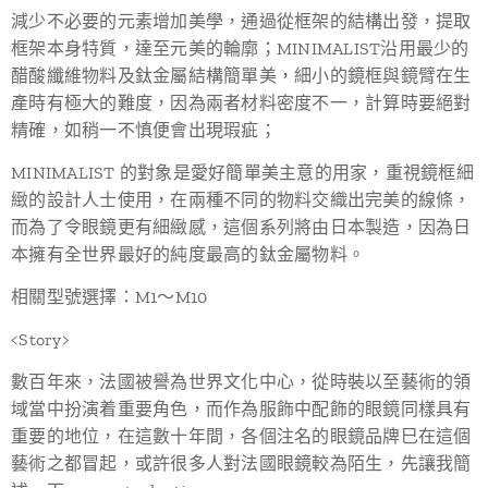
減少不必要的元素增加美學，通過從框架的結構出發，提取
框架本身特質，達至元美的輪廓；MINIMALIST沿用最少的
醋酸纖維物料及鈦金屬結構簡單美，細小的鏡框與鏡臂在生
產時有極大的難度，因為兩者材料密度不一，計算時要絕對
精確，如稍一不慎便會出現瑕疵；
MINIMALIST 的對象是愛好簡單美主意的用家，重視鏡框細
緻的設計人士使用，在兩種不同的物料交織出完美的線條，
而為了令眼鏡更有細緻感，這個系列將由日本製造，因為日
本擁有全世界最好的純度最高的鈦金屬物料。
相關型號選擇：M1～M10
<Story>
數百年來，法國被譽為世界文化中心，從時裝以至藝術的領
域當中扮演着重要角色，而作為服飾中配飾的眼鏡同樣具有
重要的地位，在這數十年間，各個注名的眼鏡品牌巳在這個
藝術之都冒起，或許很多人對法國眼鏡較為陌生，先讓我簡