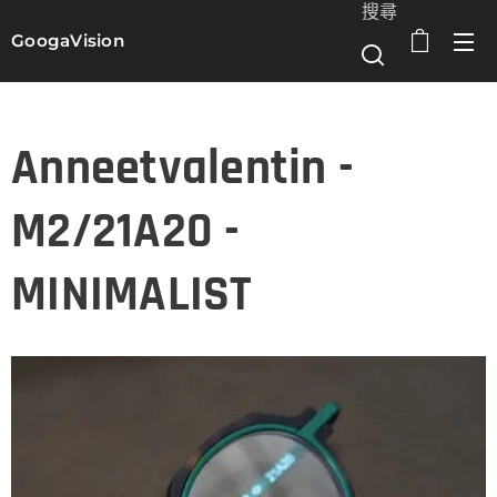
搜尋
GoogaVision
選單
Anneetvalentin -
M2/21A20 -
MINIMALIST