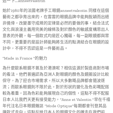
述一下....anneetvalentin
始於1980年的法國老牌手工眼鏡anneetvalentin 同樣在這個
藝術之都孕育出來的，在雲雲的眼鏡品牌中能夠脫穎而出絕
非僥倖，改變墨守成規的定律是必然的要做的事，結合法式
文化與浪漫主義用完美的線條及對於顏色的敏感度構思出人
意表的外觀，每一個款式均是匠心獨蘊，每一副眼鏡都與眾
不同，更重要的是設計師能夠將生活的點滴結合在眼鏡的設
計中，不得不否認這是一件藝術品。
"Made in France "的魅力
為什麼歐系眼鏡不普及於港澳呢？相信這源於製造商對市場
的看法，他們普遍認為亞洲人對眼鏡的顏色及鏡圈設計比較
保守，為了迎合市場需求，所以大多數嘅品牌都會隨波逐
流；而歐系眼鏡則不限於此，對於形狀的變化及色彩嘅配搭
較為着重，因為色彩能夠展現自己的個性，這點不得不配服
日本人比我們天更有接受能力，"Anne et Valentin "早在千禧
年代注名日本眼鏡雜誌 "Mode Optique"每期都會刊登其品
牌款式走向，這點反映日本人的眼鏡文化的確走在我們前