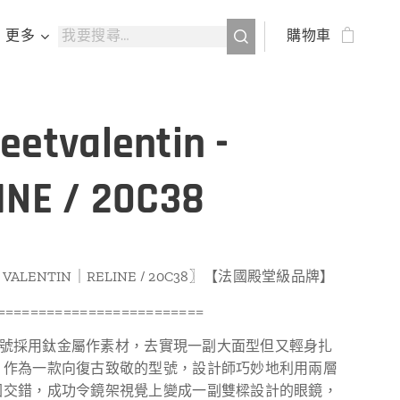
更多
購物車
eetvalentin -
INE / 20C38
 VALENTIN｜RELINE / 20C38〗【法國殿堂級品牌】
=========================
E 型號採用鈦金屬作素材，去實現一副大面型但又輕身扎
。作為一款向復古致敬的型號，設計師巧妙地利用兩層
圍交錯，成功令鏡架視覺上變成一副雙樑設計的眼鏡，