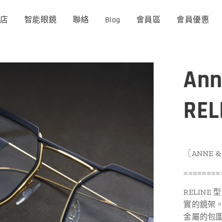
商店
智能眼鏡
聯絡
Blog
會員區
會員優惠
Ann
REL
〖ANNE &
========
RELIN
實的鏡架
金屬的包