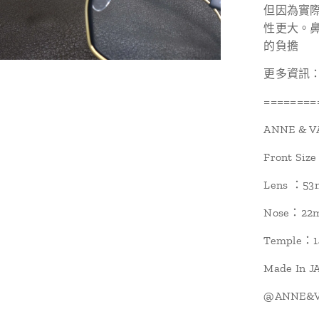
但因為實
性更大。
的負擔
更多資訊：http
========
ANNE & V
Front Si
Lens ：5
Nose：22
Temple：
Made In J
@ANNE&VA