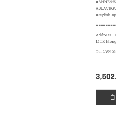
#ANNE&VA
#BLACKGOL
#stylish #
========
Address : 
MTR Mongk
Tel 23590
3,502