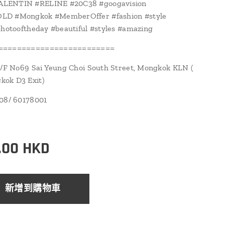
LENTIN #RELINE #20C38 #googavision
D #Mongkok #MemberOffer #fashion #style
photooftheday #beautiful #styles #amazing
=========================
1/F No69 Sai Yeung Choi South Street, Mongkok KLN (
ok D3 Exit)
108/ 60178001
.00
HKD
新增到購物車