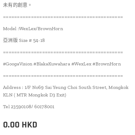
未有的創意。
===========================================
Model :WexLex/BrownHorn
亞洲版 Size # 54-18
===========================================
#GoogaVision #BlakaKuwahara #WexLex #BrownHorn
===========================================
Address : 1/F No69 Sai Yeung Choi South Street, Mongkok
KLN ( MTR Mongkok D3 Exit)
Tel 23590108/ 60178001
0.00
HKD