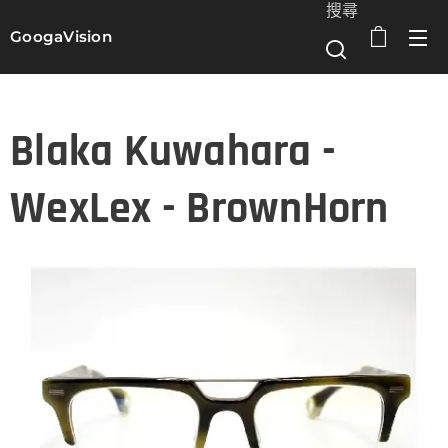
搜尋
GoogaVision
選單
Blaka Kuwahara -
WexLex - BrownHorn