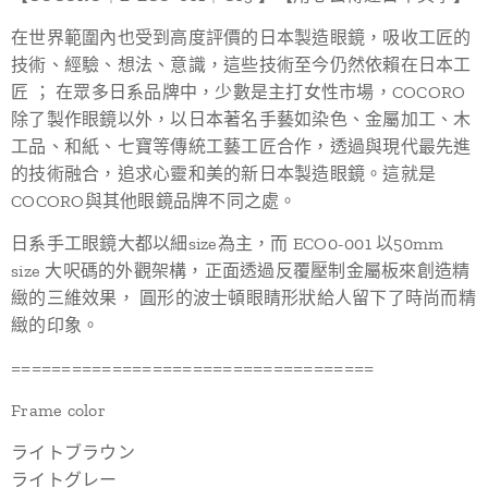
在世界範圍內也受到高度評價的日本製造眼鏡，吸收工匠的
技術、經驗、想法、意識，這些技術至今仍然依賴在日本工
匠 ； 在眾多日系品牌中，少數是主打女性市場，COCORO
除了製作眼鏡以外，以日本著名手藝如染色、金屬加工、木
工品、和紙、七寶等傳統工藝工匠合作，透過與現代最先進
的技術融合，追求心靈和美的新日本製造眼鏡。這就是
COCORO與其他眼鏡品牌不同之處。
日系手工眼鏡大都以細size為主，而 ECO0-001 以50mm
size 大呎碼的外觀架構，正面透過反覆壓制金屬板來創造精
緻的三維效果， 圓形的波士頓眼睛形狀給人留下了時尚而精
緻的印象。
====================================
Frame color
ライトブラウン
ライトグレー