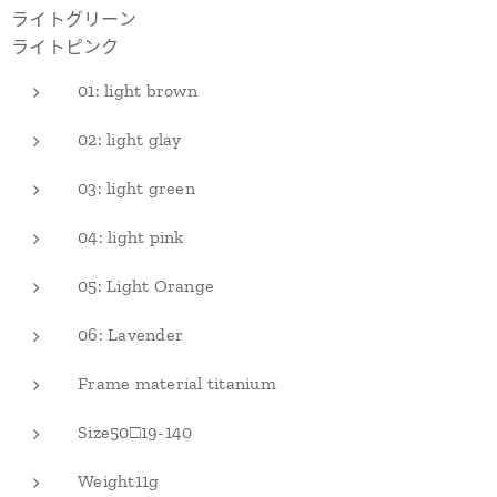
ライトグリーン
ライトピンク
01: light brown
02: light glay
03: light green
04: light pink
05: Light Orange
06: Lavender
Frame material titanium
Size50□19-140
Weight11g