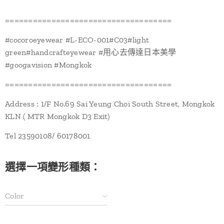
====================================
#cocoroeyewear #L-ECO-001#C03#light
green#handcrafteyewear #用心去傳達日本美學
#googavision #Mongkok
====================================
Address : 1/F No.69 Sai Yeung Choi South Street, Mongkok
KLN ( MTR Mongkok D3 Exit)
Tel 23590108/ 60178001
選擇一項變形種類：
Color