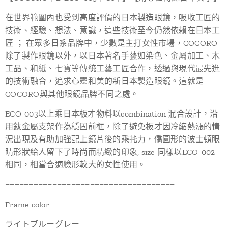
在世界範圍內也受到高度評價的日本製造眼鏡，吸收工匠的
技術、經驗、想法、意識，這些技術至今仍然依賴在日本工
匠 ； 在眾多日系品牌中，少數是主打女性市場，COCORO
除了製作眼鏡以外，以日本著名手藝如染色、金屬加工、木
工品、和紙、七寶等傳統工藝工匠合作，透過與現代最先進
的技術融合，追求心靈和美的新日本製造眼鏡。這就是
COCORO與其他眼鏡品牌不同之處。
ECO-003以上乘日本板才物料以combination 混合設計，沿
用鈦金屬支架作為穩固前框，除了避免板才因冷縮熱漲的情
況出現及有助加強配上鏡片後的乘扥力，僑圓形的波士頓眼
睛形狀給人留下了時尚而精緻的印象, size 同樣以ECO-002
相同，相當合適臉形較大的女性使用。
====================================
Frame color
ライトブルーグレー