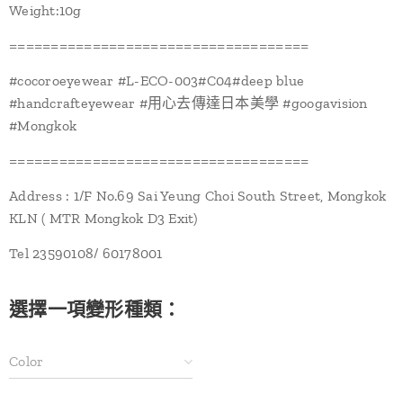
Weight:10g
====================================
#cocoroeyewear #L-ECO-003#C04#deep blue
#handcrafteyewear #用心去傳達日本美學 #googavision
#Mongkok
====================================
Address : 1/F No.69 Sai Yeung Choi South Street, Mongkok
KLN ( MTR Mongkok D3 Exit)
Tel 23590108/ 60178001
選擇一項變形種類：
Color