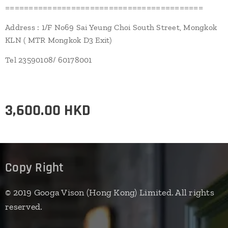
==========================================
Address : 1/F No69 Sai Yeung Choi South Street, Mongkok
KLN ( MTR Mongkok D3 Exit)
Tel 23590108/ 60178001
3,600.00
HKD
Copy Right
© 2019 Googa Vison (Hong Kong) Limited. All rights
reserved.