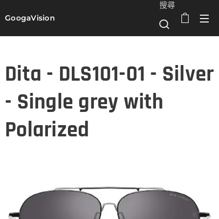
搜尋
GoogaVision
選單
Dita - DLS101-01 - Silver
- Single grey with
Polarized