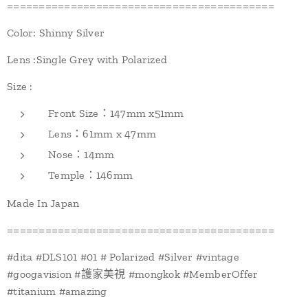
==========================================
Color: Shinny Silver
Lens :Single Grey with Polarized
Size :
Front Size：147mm x51mm
Lens：61mm x 47mm
Nose：14mm
Temple：146mm
Made In Japan
==========================================
#dita #DLS101 #01 # Polarized #Silver #vintage
#googavision #護家美視 #mongkok #MemberOffer
#titanium #amazing