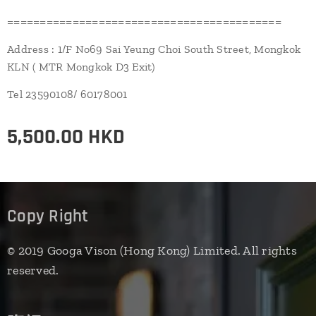
==========================================
Address : 1/F No69 Sai Yeung Choi South Street, Mongkok
KLN ( MTR Mongkok D3 Exit)
Tel 23590108/ 60178001
5,500.00
HKD
Copy Right
© 2019 Googa Vison (Hong Kong) Limited. All rights
reserved.