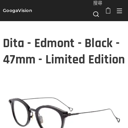
搜尋
GoogaVision
選單
Dita - Edmont - Black -
47mm - Limited Edition