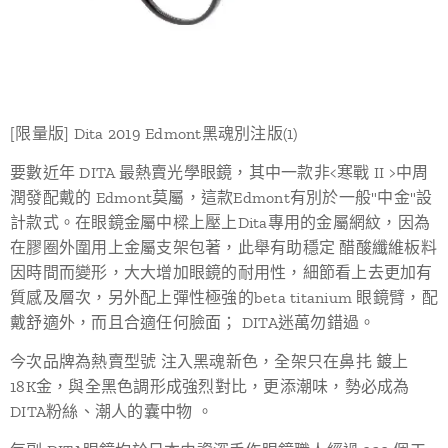
[限量版] Dita 2019 Edmont黑魂別注版(1)
要數近年 DITA 最熱賣光學眼鏡，其中一款非<寒戰 II >中周
潤發配戴的 Edmont莫屬，這款Edmont有別於一般"中金"設
計款式。在眼鏡金屬中樑上壓上Dita專用的金屬網紋，因為
在膠圈外圍用上金屬支架包著，此舉有助穩定 醋酸纖維板料
因時間而變形，大大增加眼鏡的耐用性，細節看上去更加有
質感及層次，另外配上彈性極強的beta titanium 眼鏡臂，配
戴舒適外，而且合適任何臉面； DITA迷萬勿錯過。
今次品牌為熱賣型號 注入黑魂新色，全架只在鼻扥 鍍上
18K金，與全黑色調形成強烈對比，更添潮味，勢必成為
DITA粉絲、潮人的囊中物 。