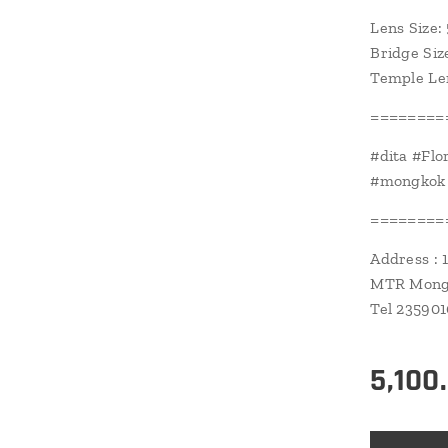
Lens Size:
Bridge Siz
Temple Le
========
#dita #Fl
#mongkok 
========
Address : 
MTR Mongk
Tel 23590
5,100