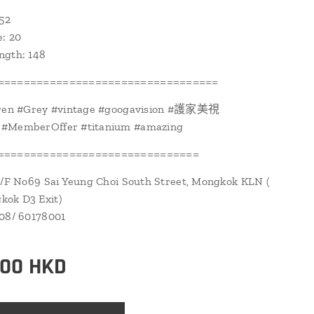
 52
e: 20
ngth: 148
==================================
oren #Grey #vintage #googavision #護家美視
#MemberOffer #titanium #amazing
===============================
1/F No69 Sai Yeung Choi South Street, Mongkok KLN (
ok D3 Exit)
108/ 60178001
.00
HKD