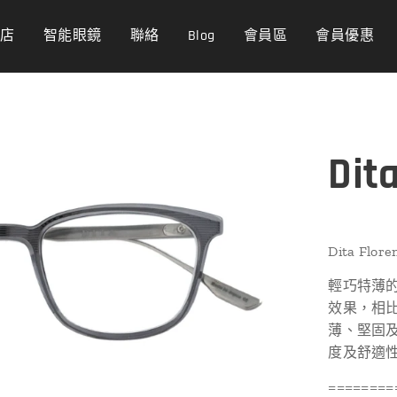
商店
智能眼鏡
聯絡
Blog
會員區
會員優惠
Dita
Dita Flore
輕巧特薄
效果，相
薄、堅固
度及舒適
========