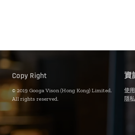
Copy Right
資
© 2019 Googa Vison (Hong Kong) Limited.
使
All rights reserved.
隱