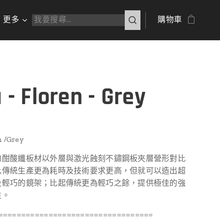
更多
購物車
 - Floren - Grey
n /Grey
的酣酸纖板材以外層與激光蝕刻不鏽鋼板夾層營形對比
比傳統生產更為耗時及技術要求更高，但就可以造出超
及輕巧的鏡架；比起傳統更為輕巧之餘，提供極佳的強
性。
==================================