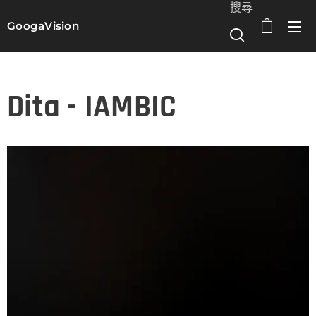
搜尋
GoogaVision
選單
Dita - IAMBIC