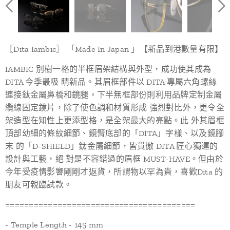
〖Dita Iambic〗 「Made In Japan 」【新品到港數量有限】
IAMBIC 別樹一格的半框眉架結構與外型，成功使其成為
DITA 今季最吸 睛新品。其眉框部件以 DITA 專屬六角螺絲
連接鈦金屬鼻橋和鏡腿，下半無框部份則利用品牌定制金屬
纜線固定鏡片，除了使色調和材質形成 強烈對比外，更令全
架造型在知性上更添型格，是全架最大的亮點。此 外其眉框
頂部幼細的條紋細節、鏡臂底部的「DITA」字樣、以及鏡腳
末 的「D-SHIELD」鈦金屬細節，皆貫徹 DITA 匠心獨運的
設計與工藝，絕 對是不容錯過的眉框 MUST-HAVE。但由於
今年受疫情影響剛剛才返貨，所謂物以罕為貴，喜歡Dita 的
朋友可親臨試款。
========================================
- Temple Length - 145 mm