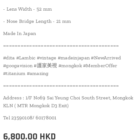
- Lens Width - 52 mm
- Nose Bridge Length - 21 mm
Made In Japan
========================================
#dita #Lambic #vintage #madeinjapan #NewArrived
#googavision #護家美視 #mongkok #MemberOffer
#titanium #amazing
========================================
Address : 1/F No69 Sai Yeung Choi South Street, Mongkok
KLN ( MTR Mongkok D3 Exit)
Tel 23590108/ 60178001
6,800.00
HKD